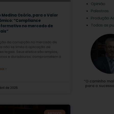
Opinião
Palestras
 Medina Osório, para o Valor
Produção A
ômico: “Compliance
Todas as pu
sformativo no mercado de
ais”
ição da corrupção no mercado de
is não se limita à aplicação de
s legais. Seus efeitos são amplos,
micos e duradouros: comprometem a
ais »
“O caminho mai
para o sucesso 
bril de 2025
ARTIGOS