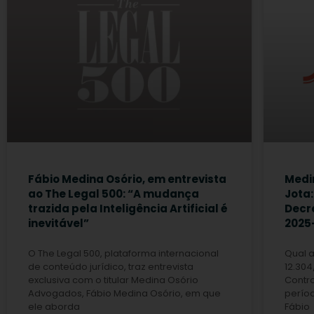
Fábio Medina Osório, em entrevista
Medin
ao The Legal 500: “A mudança
Jota:
trazida pela Inteligência Artificial é
Decre
inevitável”
2025
O The Legal 500, plataforma internacional
Qual a
de conteúdo jurídico, traz entrevista
12.30
exclusiva com o titular Medina Osório
Contro
Advogados, Fábio Medina Osório, em que
períod
ele aborda
Fábio