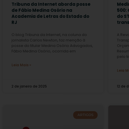
Tribuna da Internet aborda posse
Medin
de Fábio Medina Osório na
500:
Academia de Letras do Estado do
do S
RJ
trans
O blog Tribuna da Internet, na coluna do
A Rev
jornalista Carlos Newton, faz menção à
Trans
posse do titular Medina Osório Advogados,
Orçam
Fábio Medina Osório, ocorrida em
Resum
pelo M
Leia Mais »
Leia M
2 de janeiro de 2025
12 de 
ARTIGOS