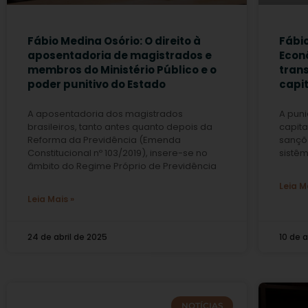
Fábio Medina Osório: O direito à
Fábio
aposentadoria de magistrados e
Econ
membros do Ministério Público e o
tran
poder punitivo do Estado
capit
A aposentadoria dos magistrados
A pun
brasileiros, tanto antes quanto depois da
capita
Reforma da Previdência (Emenda
sançõe
Constitucional nº 103/2019), insere-se no
sistê
âmbito do Regime Próprio de Previdência
Leia M
Leia Mais »
24 de abril de 2025
10 de a
NOTÍCIAS