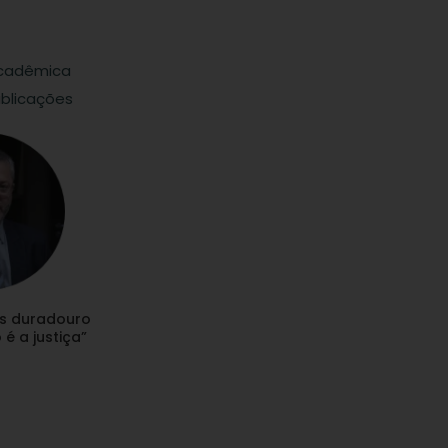
cadêmica
blicações
s duradouro
é a justiça”