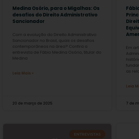
Medina Osório, para o Migalhas: Os
Fábi
desafios do Direito Administrativo
Princ
Sancionador
Direi
Equi
Amer
Com a evolução do Direito Administrativo
Sancionador no Brasil, quais os desafios
contemporâneos na área? Confira a
Em art
entrevista de Fábio Medina Osório, titular do
Admin
Medina
histór
funda
as rela
Leia Mais »
Leia M
20 de março de 2025
7 de m
ENTREVISTAS