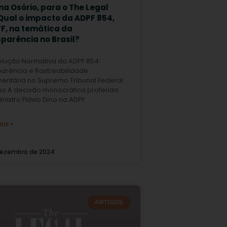
a Osório, para o The Legal
 Qual o impacto da ADPF 854,
TF, na temática da
parência no Brasil?
olução Normativa da ADPF 854:
parência e Rastreabilidade
entária no Supremo Tribunal Federal
o A decisão monocrática proferida
inistro Flávio Dino na ADPF
ais »
dezembro de 2024
ARTIGOS