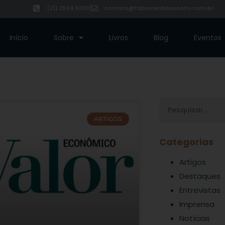
(21) 2524.6080
contato@fabiomedinaosorio.com.br
Início
Sobre
Livros
Blog
Eventos
ARTIGOS
Categorias
Artigos
Destaques
Entrevistas
Imprensa
Notícias