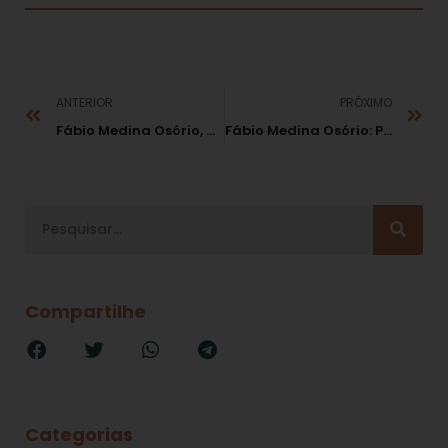
ANTERIOR
PRÓXIMO
Fábio Medina Osório, para o Valor Econômico: “Compliance transformativo no mercado de capitais”
Fábio Medina Osório: Princípios constitucionais do direito disciplinar no Brasil e seus equivalentes na convenção americana de direitos humanos
Compartilhe
Categorias