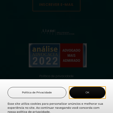
INSCREVER E-MAIL
Política de privacidade
© 2021 Fabio Medina Osorio, todos os direitos reservados.
Política de Privacidade
OK
Esse site utiliza cookies para personalizar anúncios e melhorar sua
experiência no site. Ao continuar navegando você concorda com
nossa política de privacidade.