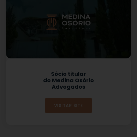
A
G
A
D
V
O
D
O
S
Sócio titular
do Medina Osório
Advogados
VISITAR SITE