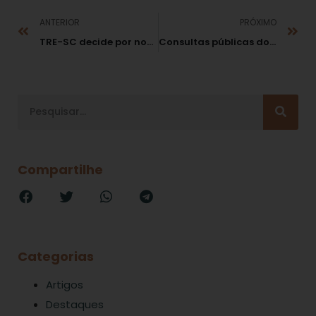
ANTERIOR
PRÓXIMO
TRE-SC decide por novas eleições para prefeito em Palhoça (SC)
Consultas públicas do Cade receberão contribuições até 22 de abril
Compartilhe
Categorias
Artigos
Destaques