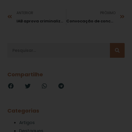
ANTERIOR
PRÓXIMO
IAB aprova criminalização da violação de direitos do advogado
Convocação de concurso apenas por imprensa oficial viola princípio da publicidade
Compartilhe
Categorias
Artigos
Destaques