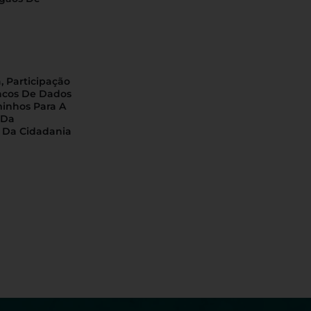
, Participação
ncos De Dados
minhos Para A
 Da
 Da Cidadania