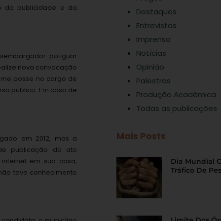
io da publicidade e da
Destaques
Entrevistas
Imprensa
Notícias
esembargador potiguar
Opinião
ealize nova convocação
tome posse no cargo de
Palestras
rso público. Em caso de
Produção Acadêmica
Todas as publicações
Mais Posts
ogado em 2012, mas a
e publicação do ato
 internet em sua casa,
Dia Mundial 
Tráfico De Pe
, não teve conhecimento
Limite Dos Ó
 candidata, o município