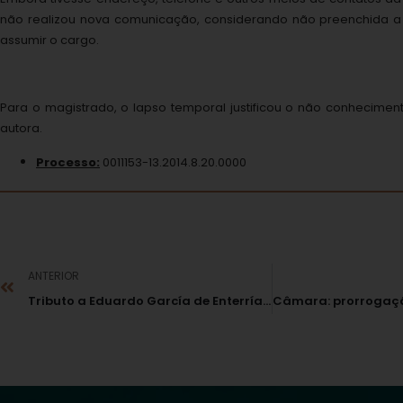
não realizou nova comunicação, considerando não preenchida a
assumir o cargo.
Para o magistrado, o lapso temporal justificou o não conhecime
autora.
Processo:
0011153-13.2014.8.20.0000
ANTERIOR
Tributo a Eduardo García de Enterría reuniu acadêmicos do Direito Público no RJ