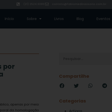
(21) 2524.6080
contato@fabiomedinaosorio.com.br
Início
Sobre
Livros
Blog
Eventos
 por
a
Compartilhe
Categorias
blico, apenas por meio
emporal da homologação
Artigos