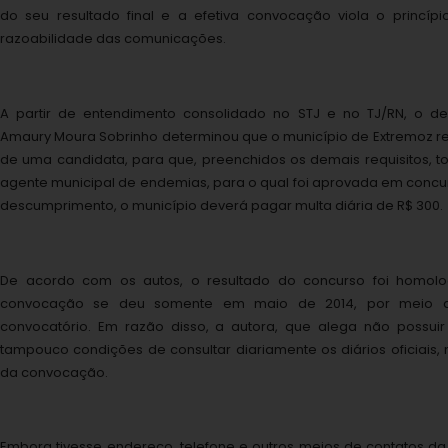
do seu resultado final e a efetiva convocação viola o princíp
razoabilidade das comunicações.
A partir de entendimento consolidado no STJ e no TJ/RN, o d
Amaury Moura Sobrinho determinou que o município de Extremoz r
de uma candidata, para que, preenchidos os demais requisitos, 
agente municipal de endemias, para o qual foi aprovada em concu
descumprimento, o município deverá pagar multa diária de R$ 300.
De acordo com os autos, o resultado do concurso foi homol
convocação se deu somente em maio de 2014, por meio d
convocatório. Em razão disso, a autora, que alega não possuir
tampouco condições de consultar diariamente os diários oficiais
da convocação.
Embora tivesse endereço, telefone e outros meios de contatos da