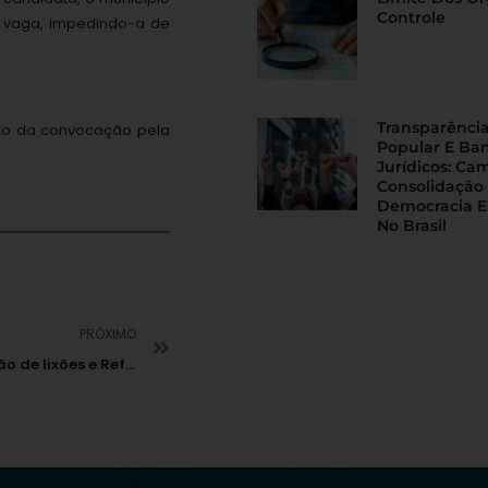
Controle
 vaga, impedindo-a de
Transparência
nto da convocação pela
Popular E Ba
Jurídicos: Ca
Consolidação
Democracia E
No Brasil
PRÓXIMO
Câmara: prorrogação de lixões e Refis para condenados por improbidade são vetados