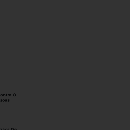
Contra O
ssoas
rgãos De