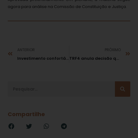
agora para análise na Comissão de Constituição e Justiça.
ANTERIOR
PRÓXIMO
Investimento confortável
TRF4 anula decisão que recebeu Ação de Improbidade contra a Ex-Governadora Yeda Crusius
Compartilhe