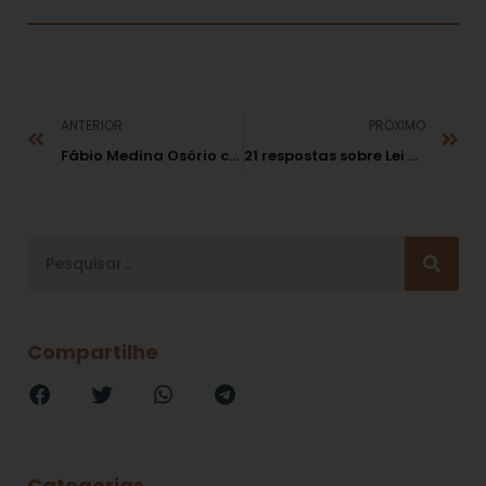
ANTERIOR
PRÓXIMO
Fábio Medina Osório conferenciou sobre a Lei “Anticorrupção” para plateia de empresários e investidores no Rio de Janeiro (RJ)
21 respostas sobre Lei Anticorrupção e Lava Jato
Compartilhe
Categorias