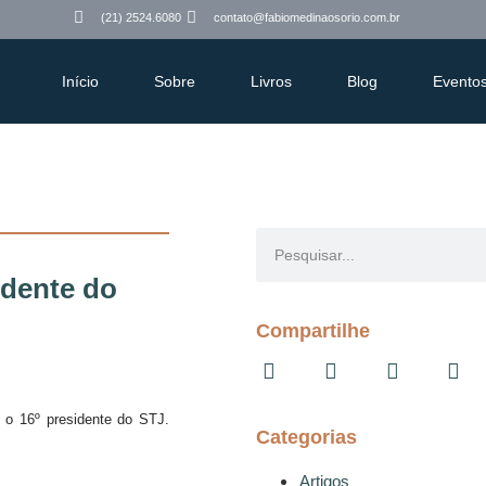
(21) 2524.6080
contato@fabiomedinaosorio.com.br
Início
Sobre
Livros
Blog
Evento
idente do
Compartilhe
 o 16º presidente do STJ.
Categorias
Artigos