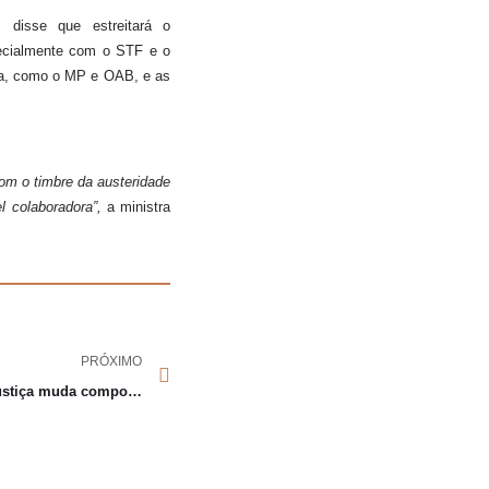
disse que estreitará o
pecialmente com o STF e o
iça, como o MP e OAB, e as
com o timbre da austeridade
el colaboradora”,
a ministra
PRÓXIMO
Superior Tribunal de Justiça muda composição de turmas e seções