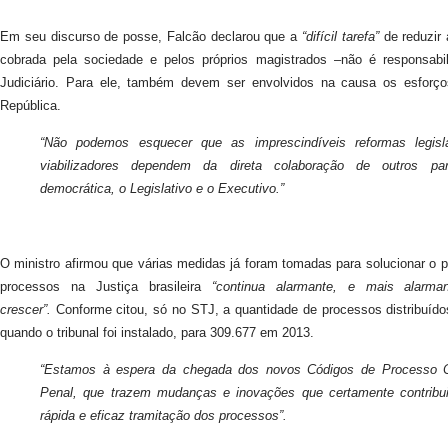
Em seu discurso de posse, Falcão declarou que a
“difícil tarefa”
de reduzir 
cobrada pela sociedade e pelos próprios magistrados –não é responsabi
Judiciário. Para ele, também devem ser envolvidos na causa os esforç
República.
“Não podemos esquecer que as imprescindíveis reformas legis
viabilizadores dependem da direta colaboração de outros par
democrática, o Legislativo e o Executivo.”
O ministro afirmou que várias medidas já foram tomadas para solucionar o
processos na Justiça brasileira
“continua alarmante, e mais alarm
crescer”.
Conforme citou, só no STJ, a quantidade de processos distribuíd
quando o tribunal foi instalado, para 309.677 em 2013.
“Estamos à espera da chegada dos novos Códigos de Processo C
Penal, que trazem mudanças e inovações que certamente contribu
rápida e eficaz tramitação dos processos”.