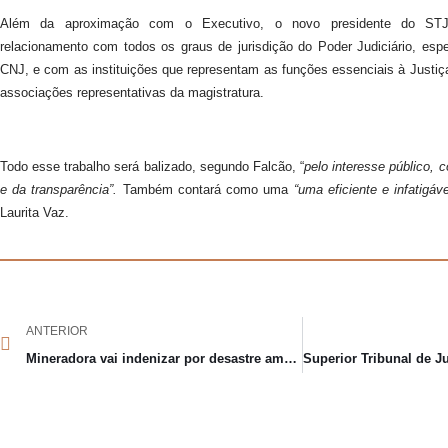
Além da aproximação com o Executivo, o novo presidente do STJ 
relacionamento com todos os graus de jurisdição do Poder Judiciário, es
CNJ, e com as instituições que representam as funções essenciais à Just
associações representativas da magistratura.
Todo esse trabalho será balizado, segundo Falcão, “
pelo interesse público, 
e da transparência”.
Também contará como uma
“uma eficiente e infatigáv
Laurita Vaz.
ANTERIOR
Mineradora vai indenizar por desastre ambiental de 2007 em MG e RJ