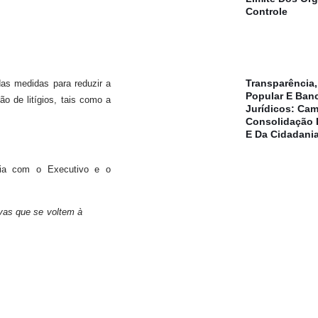
Controle
Transparência,
as medidas para reduzir a
Popular E Ban
o de litígios, tais como a
Jurídicos: Cam
Consolidação 
E Da Cidadania
onia com o Executivo e o
ivas que se voltem à