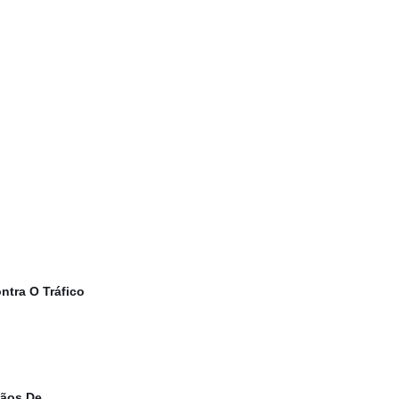
ntra O Tráfico
gãos De