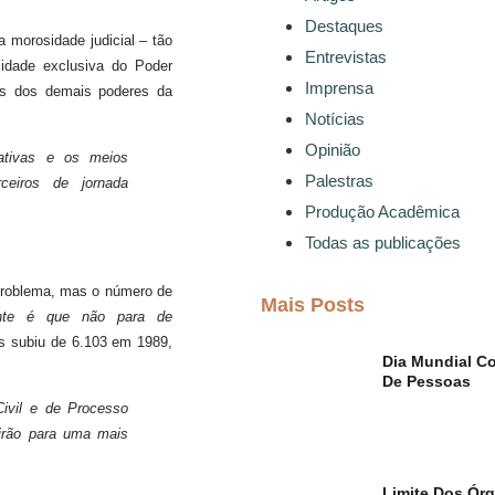
Destaques
a morosidade judicial – tão
Entrevistas
lidade exclusiva do Poder
Imprensa
os dos demais poderes da
Notícias
Opinião
lativas e os meios
Palestras
ceiros de jornada
Produção Acadêmica
Todas as publicações
 problema, mas o número de
Mais Posts
ante é que não para de
os subiu de 6.103 em 1989,
Dia Mundial Co
De Pessoas
ivil e de Processo
irão para uma mais
Limite Dos Ór