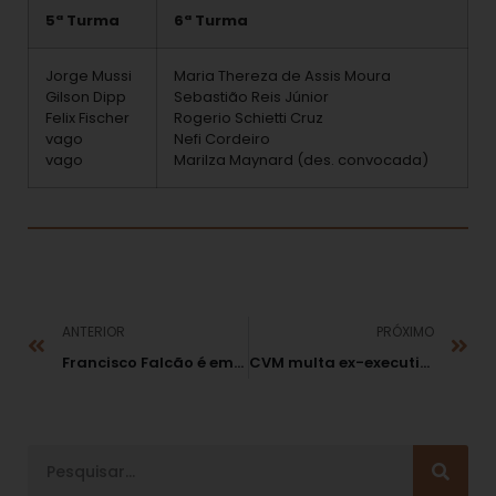
5ª Turma
6ª Turma
Jorge Mussi
Maria Thereza de Assis Moura
Gilson Dipp
Sebastião Reis Júnior
Felix Fischer
Rogerio Schietti Cruz
vago
Nefi Cordeiro
vago
Marilza Maynard (des. convocada)
ANTERIOR
PRÓXIMO
Francisco Falcão é empossado presidente do STJ
CVM multa ex-executivos e conselheiros da Marambaia