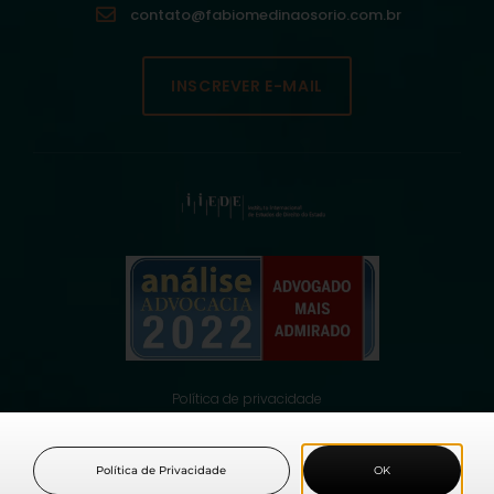
contato@fabiomedinaosorio.com.br
INSCREVER E-MAIL
Política de privacidade
© 2021 Fabio Medina Osorio, todos os direitos reservados.
Política de Privacidade
OK