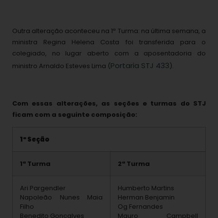
Outra alteração aconteceu na 1ª Turma: na última semana, a
ministra Regina Helena Costa foi transferida para o
colegiado, no lugar aberto com a aposentadoria do
Portaria STJ 433
ministro Arnaldo Esteves Lima (
).
Com essas alterações, as seções e turmas do STJ
ficam com a seguinte composição:
1ª Seção
1ª Turma
2ª Turma
Ari Pargendler
Humberto Martins
Napoleão Nunes Maia
Herman Benjamin
Filho
Og Fernandes
Benedito Gonçalves
Mauro Campbell