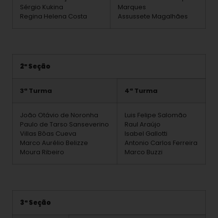
Sérgio Kukina
Marques
Regina Helena Costa
Assussete Magalhães
2ª Seção
3ª Turma
4ª Turma
João Otávio de Noronha
Luis Felipe Salomão
Paulo de Tarso Sanseverino
Raul Araújo
Villas Bôas Cueva
Isabel Gallotti
Marco Aurélio Belizze
Antonio Carlos Ferreira
Moura Ribeiro
Marco Buzzi
3ª Seção