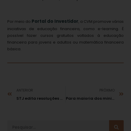
Portal do Investidor
Por meio do
, a CVM promove várias
iniciativas de educação financeira, como e-learning. É
possível fazer cursos gratuitos voltados à educação
financeira para jovens e adultos ou matemática financeira
básica.
ANTERIOR
PRÓXIMO
STJ edita resoluções que disciplinam viagens de ministros
Para maioria dos ministros do TSE, inelegibilidade é contada a partir do 1º turno