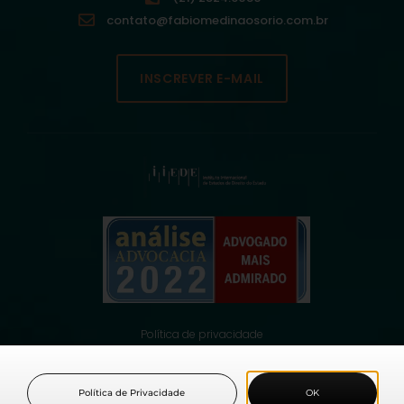
contato@fabiomedinaosorio.com.br
INSCREVER E-MAIL
Política de privacidade
© 2021 Fabio Medina Osorio, todos os direitos reservados.
Política de Privacidade
OK