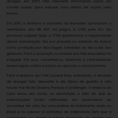
divulgar, em 2007, fato relevante informando sobre um
comitê criado para estudar uma oferta de ações pelo
banco.
Em 2010, a diretoria e conselho do Banestes aprovaram o
reembolso dos R$ 600 mil pagos à CVM pelo trio. No
processo julgado hpje, a CVM questionava a regularidade
dessa indenização. Ela era prevista no estatuto do banco
como proteção por atos legais, inerentes ao dia a dia dos
gestores. Para a acusação a conduta dos três executivos foi
irregular. Por isso, conselheiros, diretores e controladores
teriam agido contra o banco ao aprovar o ressarcimento.
Para a diretora da CVM Luciana Dias, entretanto, a decisão
de divulgar fato relevante é ato típico de gestão e não
houve má-fé de Oliveira, Penedo e Doellinger. A relatora do
caso levou em conta na absolvição o fato de que as
indenizações foram ratificadas em assembleia de
acionistas. No voto, fez uma análise do tratamento dado no
Brasil e no exterior a contratos de indenidade (em que a
companhia se obriga a pagar despesas do gestor em