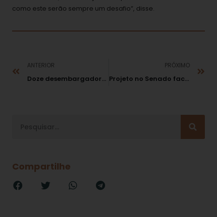
como este serão sempre um desafio”, disse.
ANTERIOR
PRÓXIMO
Doze desembargadores federais concorrem a vaga de ministro do STJ
Projeto no Senado facilita acesso do MP a dados de investigados por improbidade
Compartilhe