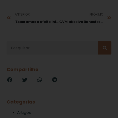
ANTERIOR
PRÓXIMO
‘Esperamos o efeito inibidor dessa lei’, diz ministro da CGU sobre Lei Anticorrupção
CVM absolve Banestes e ex-administradores
Compartilhe
Categorias
Artigos