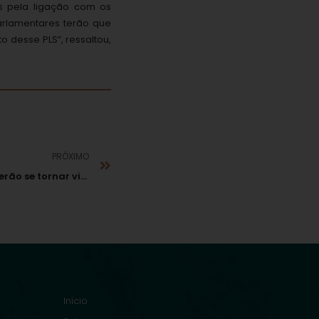
s pela ligação com os
parlamentares terão que
o desse PLS”, ressaltou,
PRÓXIMO
Súmulas do STF poderão se tornar vinculantes
Início