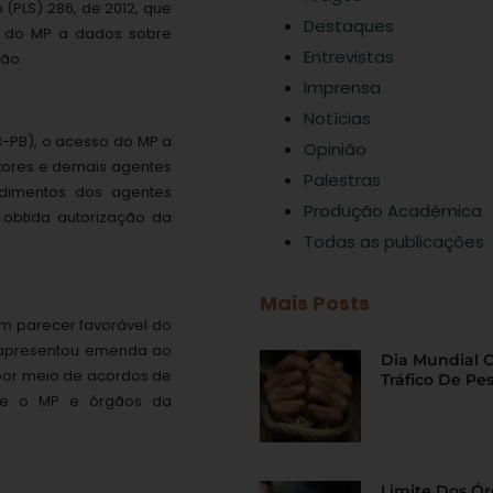
(PLS) 286, de 2012, que
Destaques
so do MP a dados sobre
Entrevistas
ção.
Imprensa
Notícias
DB-PB), o acesso do MP a
Opinião
otores e demais agentes
Palestras
ndimentos dos agentes
Produção Acadêmica
 obtida autorização da
Todas as publicações
Mais Posts
em parecer favorável do
s apresentou emenda ao
Dia Mundial 
 por meio de acordos de
Tráfico De Pe
tre o MP e órgãos da
Limite Dos Ó