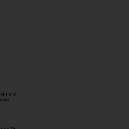
Contra O
ssoas
rgãos De