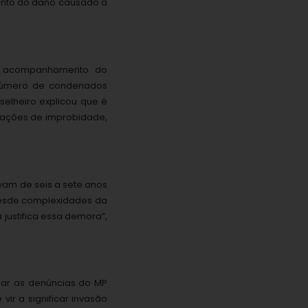
mento do dano causado à
e acompanhamento do
o número de condenados
selheiro explicou que é
s ações de improbidade,
evam de seis a sete anos
desde complexidades da
a justifica essa demora”,
izar as denúncias do MP
r a significar invasão