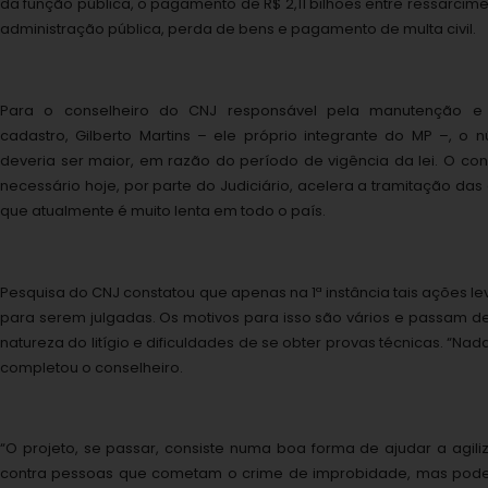
da função pública, o pagamento de R$ 2,11 bilhões entre ressarci
administração pública, perda de bens e pagamento de multa civil.
Para o conselheiro do CNJ responsável pela manutenção 
cadastro, Gilberto Martins – ele próprio integrante do MP –, 
deveria ser maior, em razão do período de vigência da lei. O con
necessário hoje, por parte do Judiciário, acelera a tramitação da
que atualmente é muito lenta em todo o país.
Pesquisa do CNJ constatou que apenas na 1ª instância tais ações l
para serem julgadas. Os motivos para isso são vários e passam 
natureza do litígio e dificuldades de se obter provas técnicas. “Nad
completou o conselheiro.
“O projeto, se passar, consiste numa boa forma de ajudar a agil
contra pessoas que cometam o crime de improbidade, mas pode vi