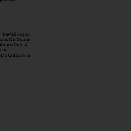
, Participação
ncos De Dados
minhos Para A
 Da
 Da Cidadania