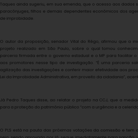
Taques ainda sugeriu, em sua emenda, que o acesso aos dados 
para
cônjuges, filhos e demais dependentes econômicos dos age
de improbidade.
O autor da proposição, senador Vital do Rêgo, afirmou que a inic
projeto realizado em São Paulo, sobre o qual tomou conhecim
parceria firmada entre o governo estadual e o MP para facilitar
aos promotores nesse tipo de investigação. “É uma parceria salu
agilização das investigações e conferir maior efetividade aos pro
Lei da Improbidade Administrativa, em proveito da cidadania”, acen
Já Pedro Taques disse, ao relatar o projeto na CCJ, que a medida,
para a proteção do patrimônio público “com a urgência e a celerid
O PLS está na pauta das próximas votações da comissão e tem ca
seja, sendo aprovado por lá, segue imediatamente para sanção. v