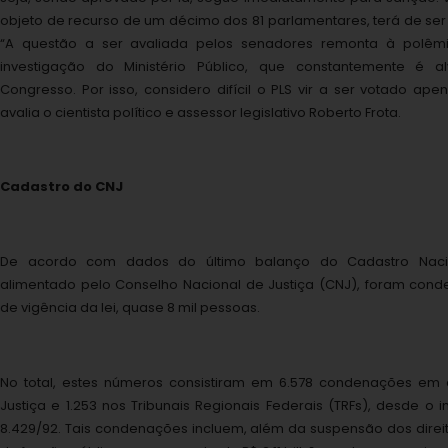
objeto de recurso de um décimo dos 81 parlamentares, terá de ser
“A questão a ser avaliada pelos senadores remonta à polêm
investigação do Ministério Público, que constantemente é 
Congresso. Por isso, considero difícil o PLS vir a ser votado ap
avalia o cientista político e assessor legislativo Roberto Frota.
Cadastro do CNJ
De acordo com dados do último balanço do Cadastro Naci
alimentado pelo Conselho Nacional de Justiça (CNJ), foram cond
de vigência da lei, quase 8 mil pessoas.
No total, estes números consistiram em 6.578 condenações em 
Justiça e 1.253 nos Tribunais Regionais Federais (TRFs), desde o i
8.429/92. Tais condenações incluem, além da suspensão dos direit