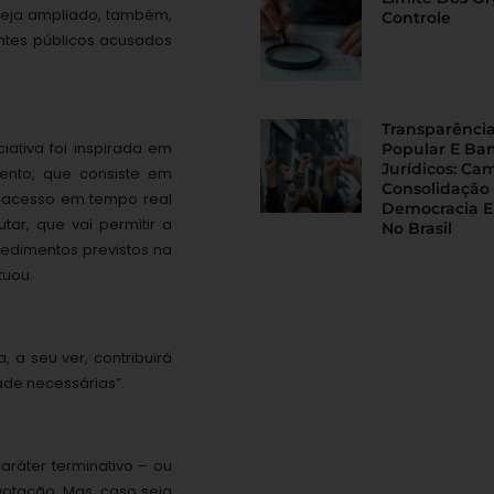
seja ampliado, também,
Controle
ntes públicos acusados
Transparência
iativa foi inspirada em
Popular E Ba
Jurídicos: Ca
ento, que consiste em
Consolidação
 o acesso em tempo real
Democracia E
tar, que vai permitir a
No Brasil
cedimentos previstos na
tuou.
 a seu ver, contribuirá
ade necessárias”.
ráter terminativo – ou
otação. Mas, caso seja