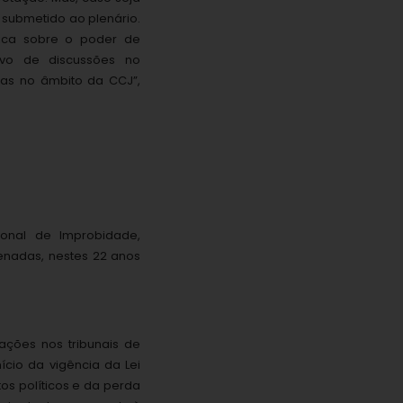
 submetido ao plenário.
ica sobre o poder de
alvo de discussões no
enas no âmbito da CCJ”,
onal de Improbidade,
enadas, nestes 22 anos
ações nos tribunais de
nício da vigência da Lei
os políticos e da perda