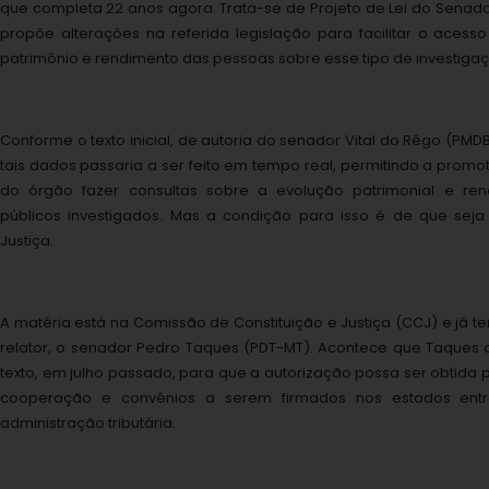
que completa 22 anos agora. Trata-se de Projeto de Lei do Senado 
propõe alterações na referida legislação para facilitar o aces
patrimônio e rendimento das pessoas sobre esse tipo de investiga
Conforme o texto inicial, de autoria do senador Vital do Rêgo (PM
tais dados passaria a ser feito em tempo real, permitindo a prom
do órgão fazer consultas sobre a evolução patrimonial e re
públicos investigados. Mas a condição para isso é de que seja
Justiça.
A matéria está na Comissão de Constituição e Justiça (CCJ) e já t
relator, o senador Pedro Taques (PDT-MT). Acontece que Taque
texto, em julho passado, para que a autorização possa ser obtida
cooperação e convênios a serem firmados nos estados en
administração tributária.