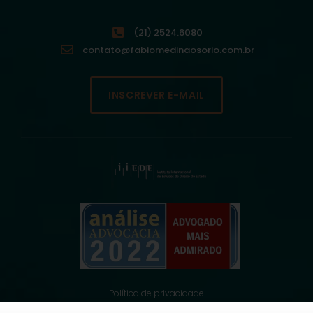
(21) 2524.6080
contato@fabiomedinaosorio.com.br
INSCREVER E-MAIL
Política de privacidade