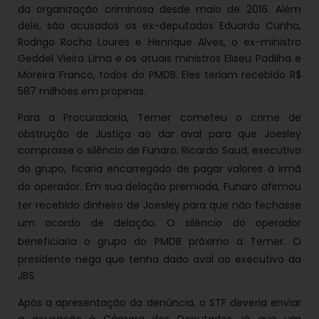
da organização criminosa desde maio de 2016. Além
dele, são acusados os ex-deputados Eduardo Cunha,
Rodrigo Rocha Loures e Henrique Alves, o ex-ministro
Geddel Vieira Lima e os atuais ministros Eliseu Padilha e
Moreira Franco, todos do PMDB. Eles teriam recebido R$
587 milhões em propinas.
Para a Procuradoria, Temer cometeu o crime de
obstrução de Justiça ao dar aval para que Joesley
comprasse o silêncio de Funaro. Ricardo Saud, executivo
do
grupo, ficaria encarregado de pagar
valores à irmã
do operador. Em sua delação premiada, Funaro afirmou
ter recebido
dinheiro de Joesley para que não fechasse
um acordo de delação. O silêncio do operador
beneficiaria o
grupo do PMDB próximo a Temer. O
presidente nega que tenha dado aval ao executivo da
JBS.
Após a apresentação da denúncia, o STF deveria enviar
a acusação à Câmara dos Deputados, já que um