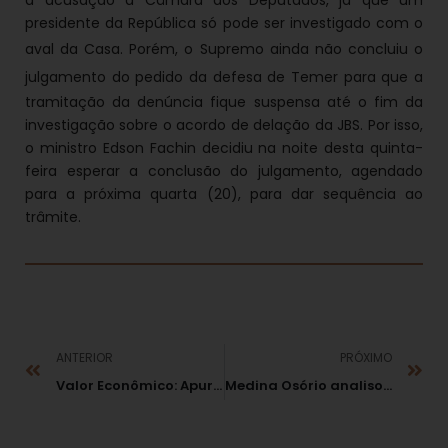
presidente da República só pode ser investigado com o
aval da
Casa. Porém, o Supremo ainda não concluiu o
julgamento do pedido da
defesa de Temer para que a
tramitação da denúncia fique suspensa até o fim da
investigação sobre o acordo de delação da JBS. Por isso,
o ministro Edson Fachin decidiu na noite desta quinta-
feira esperar a conclusão do julgamento, agendado
para a próxima quarta (20), para dar sequência ao
trâmite.
ANTERIOR
PRÓXIMO
Valor Econômico: Apurações de CVM e MPF sobre “insider” são independentes
Medina Osório analisou em Goiânia o papel do MP no combate à improbidade