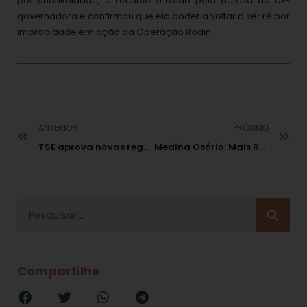
por unanimidade, o recurso movido pela defesa da ex-
governadora e confirmou que ela poderia voltar a ser ré por
improbidade em ação da Operação Rodin.
ANTERIOR
PRÓXIMO
TSE aprova novas regras para eleições de outubro
Medina Osório: Mais Responsabilidades
Compartilhe