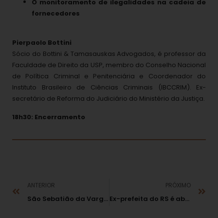
O monitoramento de ilegalidades na cadeia de
fornecedores
Pierpaolo Bottini
Sócio do Bottini & Tamasauskas Advogados, é professor da
Faculdade de Direito da USP, membro do Conselho Nacional
de Política Criminal e Penitenciária e Coordenador do
Instituto Brasileiro de Ciências Criminais (IBCCRIM). Ex-
secretário de Reforma do Judiciário do Ministério da Justiça.
18h30: Encerramento
ANTERIOR
PRÓXIMO
São Sebatião da Vargem (MG) terá novas eleições para prefeito e vice
Ex-prefeita do RS é absolvida da acusação de improbidade