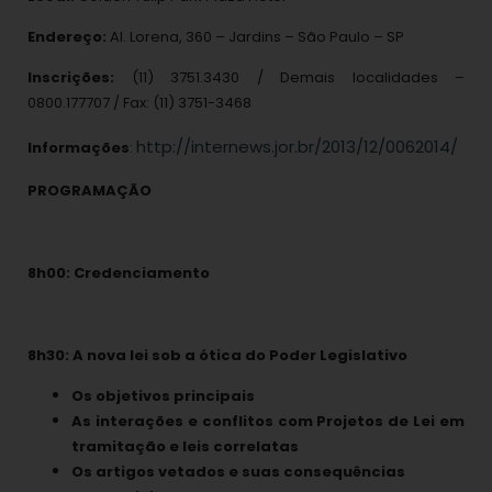
Endereço:
Al. Lorena, 360 – Jardins – São Paulo – SP
Inscrições:
(11) 3751.3430 / Demais localidades –
0800.177707 / Fax: (11) 3751-3468
http://internews.jor.br/2013/12/0062014/
Informações
:
PROGRAMAÇÃO
8h00: Credenciamento
8h30: A nova lei sob a ótica do Poder Legislativo
Os objetivos principais
As interações e conflitos com Projetos de Lei em
tramitação e leis correlatas
Os artigos vetados e suas consequências