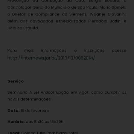
Prevenção da Corrupção da CGU, Sergio Seabra, o
Controlador Geral do Município de São Paulo, Mario Spinelli,
o Diretor de Compliance da Siemens, Wagner Giovanini,
além dos advogados especializados Pierpaolo Bottini e
Heloísa Estellita.
Para mais informações e inscrições acesse
http://internews.jor.br/2013/12/0062014/
Serviço
Seminário A Lei Anticorrupção em vigor: como cumprir as
novas determinações
Data:
10 de fevereiro
Horário:
das 8h30 às 18h30h
Local:
Golden Tulip Park Plaza Hotel