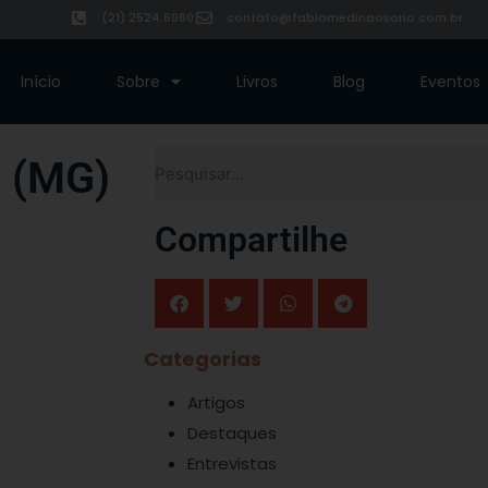
(21) 2524.6080
contato@fabiomedinaosorio.com.br
Início
Sobre
Livros
Blog
Eventos
m (MG)
Compartilhe
Categorias
 de São Sebastião da
o Tribunal Regional
Artigos
 Eloiz Massi (PDT) e
Destaques
Entrevistas