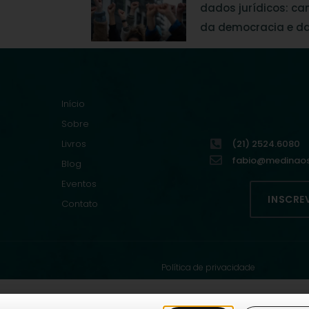
dados jurídicos: c
da democracia e da
Início
Sobre
Livros
(21) 2524.6080
fabio@medinaoso
Blog
Eventos
INSCRE
Contato
Política de privacidade