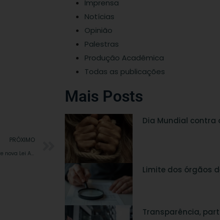
Imprensa
ção de coligações e
 7 de março e no dia
Notícias
Opinião
Palestras
residente da Câmara
e da Câmara é Elso
Produção Acadêmica
 teve seu mandato
Todas as publicações
Mais Posts
Dia Mundial contra 
PRÓXIMO
Seminário em São Paulo debate nova Lei Anticorrupção
Limite dos órgãos d
Transparência, part