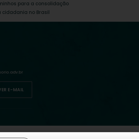
aminhos para a consolidação
 cidadania no Brasil
rio.adv.br
VER E-MAIL