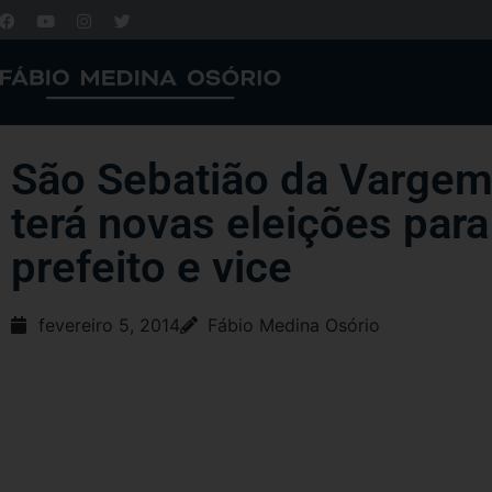
São Sebatião da Varge
terá novas eleições para
prefeito e vice
fevereiro 5, 2014
Fábio Medina Osório
As eleições suplementares para cargos de prefeito e vice-prefeito da cidade
Vargem Alegre, na Zona da Mata, foram marcadas para o dia 6 de abril pel
Eleitoral (TRE). As novas eleições se devem à cassação do prefeito reeleito
do vice Cristiani Oliveira Pinto (DEM) no dia 1º de outubro de 2013.