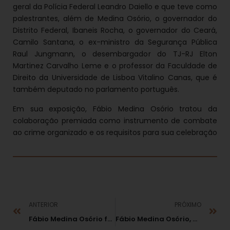
geral da Polícia Federal Leandro Daiello e que teve como
palestrantes, além de Medina Osório, o governador do
Distrito Federal, Ibaneis Rocha, o governador do Ceará,
Camilo Santana, o ex-ministro da Segurança Pública
Raul Jungmann, o desembargador do TJ-RJ Elton
Martinez Carvalho Leme e o professor da Faculdade de
Direito da Universidade de Lisboa Vitalino Canas, que é
também deputado no parlamento português.
Em sua exposição, Fábio Medina Osório tratou da
colaboração premiada como instrumento de combate
ao crime organizado e os requisitos para sua celebração
ANTERIOR
PRÓXIMO
Fábio Medina Osório foi homenageado pela Câmara Legislativa do DF
Fábio Medina Osório, para o Correio Braziliense: “Sistemas normativos globais”