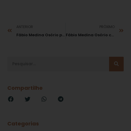
ANTERIOR
PRÓXIMO
Fábio Medina Osório participou do VII Fórum Jurídico de Lisboa, na Universidade de Lisboa
Fábio Medina Osório conferenciou na Universidade da Amazônia em 8/5
Compartilhe
Categorias