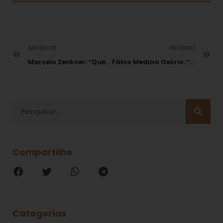
ANTERIOR
PRÓXIMO
Marcelo Zenkner: “Quem são os destinatários de um sistema de integridade?”
Fábio Medina Osório: “O princípio constitucional da motivação dos atos administrativos: exame de sua aplicabilidade prática aos casos de promoção e remoção de membros do Ministério Público e magistratura por merecimento nas respectivas carreiras.”
Compartilhe
Categorias