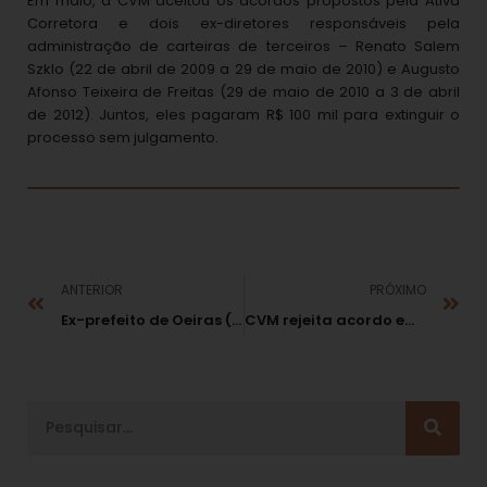
Em maio, a CVM aceitou os acordos propostos pela Ativa
Corretora e dois ex-diretores responsáveis pela
administração de carteiras de terceiros – Renato Salem
Szklo (22 de abril de 2009 a 29 de maio de 2010) e Augusto
Afonso Teixeira de Freitas (29 de maio de 2010 a 3 de abril
de 2012). Juntos, eles pagaram R$ 100 mil para extinguir o
processo sem julgamento.
ANTERIOR
PRÓXIMO
Ex-prefeito de Oeiras (PI) é condenado por improbidade administrativa
CVM rejeita acordo em investigação de Emae e Sabesp