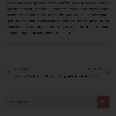
preocupamos apenas com pomar, mas também com a
questão social”, afirmou Penna no intervalo da reunião que
acontece na sede da Faesp, em São Paulo. Ele comentou
que há 20 anos a citricultura brasileira empregava 30 mil
pessoas no campo, número que caiu para 8 mil com
concentração do segmento industrial.
ANTERIOR
PRÓXIMO
Banco Central volta a realiza dois leilões de swap cambial nesta terça-feira
Ex-prefeito de Bauru (SP) obtém vitória no TJ