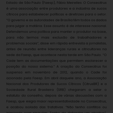
Estado de São Paulo (Faesp), Fábio Meirelles. O Consecitrus
é uma associação entre produtores e a indústria de sucos
cítricos para estabelecer políticas e diretrizes para o setor.
“O governo e as autoridades de Brasília têm todos os dados
para julgar a matéria. Esse assunto é de interesse nacional.
Defendemos uma política para manter o produtor na base,
para não termos mais exclusão de trabalhadores e
problemas sociais”, disse em rápida entrevista a jornalistas,
antes de reunião entre lideranças rurais e citricultores na
sede da Faesp, que acontece nesta tarde em São Paulo. “O
Cade tem as documentações que permitem esclarecer a
posição do nosso sistema.” A criação do Consecitrus foi
suspensa em novembro de 2012, quando o Cade foi
acionado pela Faesp. Em abril daquele ano, a Associação
Nacional dos Produtores de Sucos Cítricos (CitrusBR) e a
Sociedade Rural Brasileira (SRB) chegaram a selar o
estatuto do conselho, depois de várias discussões com a
Faesp, que exigia maior representatividade no Consecitrus,
e acabou isolada das tratativas. “Não tenho conflitos ou
inimizade com ninguém. Tenho de defender um objetivo”,