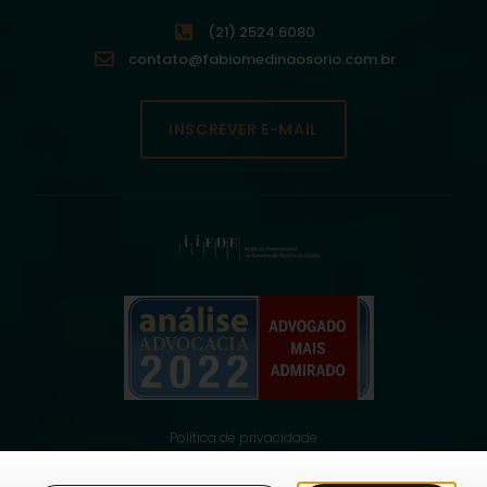
(21) 2524.6080
contato@fabiomedinaosorio.com.br
INSCREVER E-MAIL
Política de privacidade
© 2021 Fabio Medina Osorio, todos os direitos reservados.