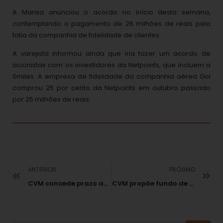
A Marisa anunciou o acordo no início desta semana,
contemplando o pagamento de 26 milhões de reais pela
fatia da companhia de fidelidade de clientes.
A varejista informou ainda que iria fazer um acordo de
acionistas com os investidores da Netpoints, que incluem a
Smiles. A empresa de fidelidade da companhia aérea Gol
comprou 25 por cento da Netpoints em outubro passado
por 25 milhões de reais.
ANTERIOR
PRÓXIMO
CVM concede prazo adicional para defesa de ex-administradores do PanAmericano
CVM propõe fundo de investimento para a classe média