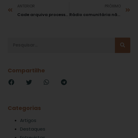
ANTERIOR
PRÓXIMO
Cade arquiva processo contra Eletropaulo
Rádio comunitária não pode divulgar propaganda paga
Compartilhe
Categorias
Artigos
Destaques
Entrevistas