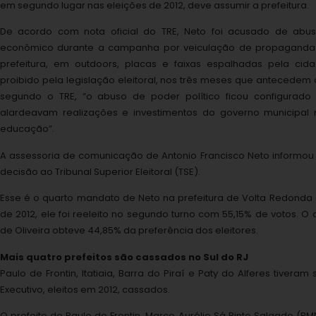
em segundo lugar nas eleições de 2012, deve assumir a prefeitura.
De acordo com nota oficial do TRE, Neto foi acusado de abus
econômico durante a campanha por veiculação de propaganda in
prefeitura, em outdoors, placas e faixas espalhadas pela cid
proibido pela legislação eleitoral, nos três meses que antecedem 
segundo o TRE, “o abuso de poder político ficou configura
alardeavam realizações e investimentos do governo municipal
educação”.
A assessoria de comunicação de Antonio Francisco Neto informou 
decisão ao Tribunal Superior Eleitoral (TSE).
Esse é o quarto mandato de Neto na prefeitura de Volta Redonda 
de 2012, ele foi reeleito no segundo turno com 55,15% de votos. O
de Oliveira obteve 44,85% da preferência dos eleitores.
Mais quatro prefeitos são cassados no Sul do RJ
Paulo de Frontin, Itatiaia, Barra do Piraí e Paty do Alferes tivera
Executivo, eleitos em 2012, cassados.
O prefeito de Paulo de Frontin, Marco Aurélio Sá Pinto Salgado (PMN