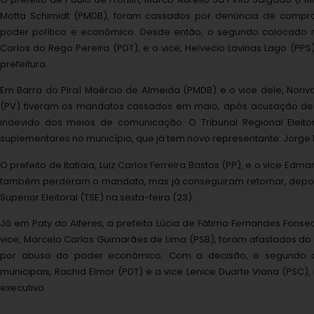
Motta Schimidt (PMDB), foram cassados por denúncia de compr
poder político e econômico. Desde então, o segundo colocado n
Carlos do Rego Pereira (PDT), e o vice, Helvecio Lavinas Lago (P
prefeitura.
Em Barra do Piraí Maércio de Almeida (PMDB) e o vice dele, Noriva
(PV) tiveram os mandatos cassados em maio, após acusação de
indevido dos meios de comunicação. O Tribunal Regional Eleitora
suplementares no município, que já tem novo representante: Jorge 
O prefeito de Itatiaia, Luiz Carlos Ferreira Bastos (PP), e o vice Edm
também perderam o mandato, mas já conseguiram retornar, depois 
Superior Eleitoral (TSE) na sexta-feira (23).
Já em Paty do Alferes, a prefeita Lúcia de Fátima Fernandes Fonse
vice, Marcelo Carlos Guimarães de Lima (PSB), foram afastados do
por abuso do poder econômico. Com a decisão, o segundo c
municipais, Rachid Elmor (PDT) e a vice Lenice Duarte Viana (PSC)
executivo.