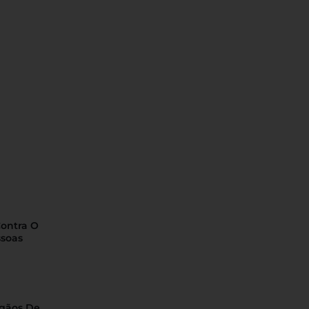
Contra O
ssoas
rgãos De