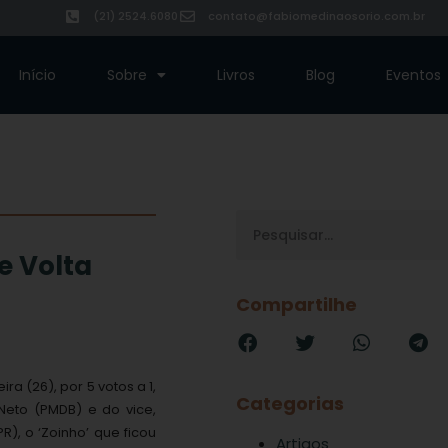
(21) 2524.6080
contato@fabiomedinaosorio.com.br
Início
Sobre
Livros
Blog
Eventos
e Volta
Compartilhe
ra (26), por 5 votos a 1,
Categorias
Neto (PMDB) e do vice,
R), o ‘Zoinho’ que ficou
Artigos