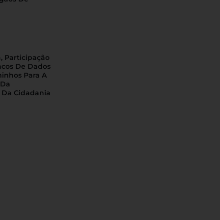
, Participação
ncos De Dados
minhos Para A
 Da
 Da Cidadania