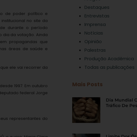
Destaques
o de poder político e
Entrevistas
stitucional no site da
Imprensa
ade durante o período
Notícias
o dia da votação. Ainda
Opinião
do em propagandas que
 nas áreas de saúde e
Palestras
Produção Acadêmica
Todas as publicações
que ele vai recorrer da
Mais Posts
desde 1997. Em outubro
 deputado federal Jorge
Dia Mundial 
Tráfico De Pe
m seus representantes do
Limite Dos Ó
), e a vice, Maria Clara