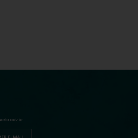
rio.adv.br
VER E-MAIL