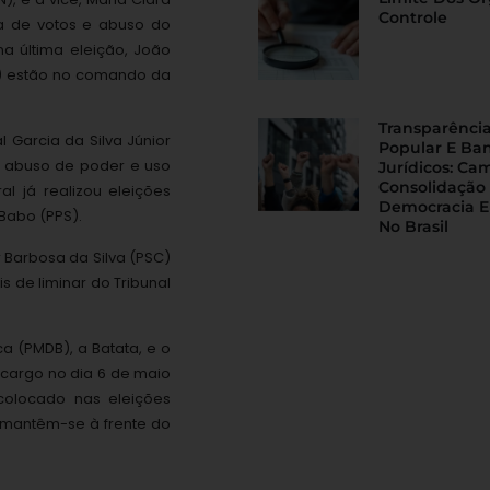
Controle
a de votos e abuso do
a última eleição, João
PS) estão no comando da
Transparência
l Garcia da Silva Júnior
Popular E Ba
 abuso de poder e uso
Jurídicos: Ca
Consolidação
l já realizou eleições
Democracia E
Babo (PPS).
No Brasil
ar Barbosa da Silva (PSC)
de liminar do Tribunal
ca (PMDB), a Batata, e o
 cargo no dia 6 de maio
olocado nas eleições
, mantêm-se à frente do