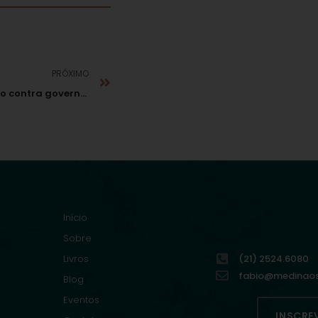
PRÓXIMO
STJ arquiva inquérito contra governador Ricardo Coutinho (PB)
Início
Sobre
Livros
(21) 2524.6080
fabio@medinaoso
Blog
Eventos
INSCRE