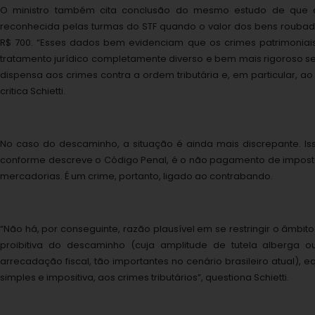
O ministro também cita conclusão do mesmo estudo de que a 
reconhecida pelas turmas do STF quando o valor dos bens roubad
R$ 700. “Esses dados bem evidenciam que os crimes patrimoniais
tratamento jurídico completamente diverso e bem mais rigoroso 
dispensa aos crimes contra a ordem tributária e, em particular, a
critica Schietti.
No caso do descaminho, a situação é ainda mais discrepante. I
conforme descreve o Código Penal, é o não pagamento de impost
mercadorias. É um crime, portanto, ligado ao contrabando.
“Não há, por conseguinte, razão plausível em se restringir o âmbi
proibitiva do descaminho (cuja amplitude de tutela alberga o
arrecadação fiscal, tão importantes no cenário brasileiro atual),
simples e impositiva, aos crimes tributários”, questiona Schietti.