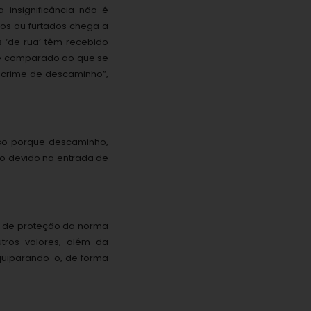
insignificância não é
os ou furtados chega a
 ‘de rua’ têm recebido
se comparado ao que se
o crime de descaminho”,
sso porque descaminho,
o devido na entrada de
to de proteção da norma
utros valores, além da
 equiparando-o, de forma