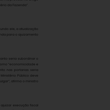
stério da Fazenda”.
gundo ele, a atualização
nda para o ajuizamento
 tanto seria subordinar o
 como “economicidade e
rito nas portarias seria
 Ministério Público deve
lgar”, afirma o ministro
ajuizar execução fiscal