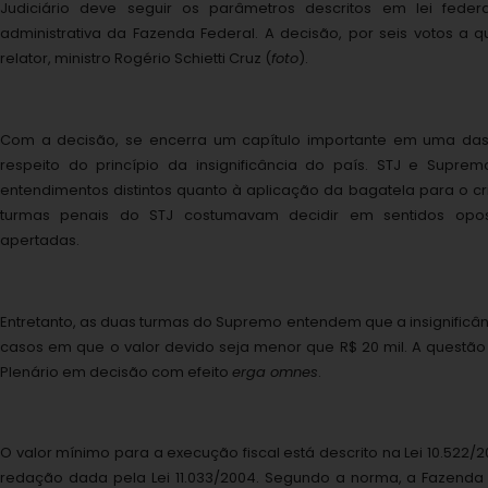
Judiciário deve seguir os parâmetros descritos em lei feder
administrativa da Fazenda Federal. A decisão, por seis votos a q
relator, ministro Rogério Schietti Cruz (
foto
).
Com a decisão, se encerra um capítulo importante em uma das
respeito do princípio da insignificância do país. STJ e Suprem
entendimentos distintos quanto à aplicação da bagatela para o c
turmas penais do STJ costumavam decidir em sentidos opo
apertadas.
Entretanto, as duas turmas do Supremo entendem que a insignificân
casos em que o valor devido seja menor que R$ 20 mil. A questão 
Plenário em decisão com efeito
erga omnes
.
O valor mínimo para a execução fiscal está descrito na Lei 10.522/2
redação dada pela Lei 11.033/2004. Segundo a norma, a Fazenda