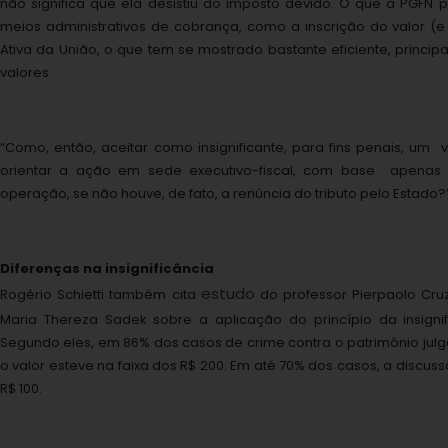
não significa que ela desistiu do imposto devido. O que a PGFN 
meios administrativos de cobrança, como a inscrição do valor (e
Ativa da União, o que tem se mostrado bastante eficiente, princ
valores.
“Como, então, aceitar como insignificante, para fins penais, um 
orientar a ação em sede executivo-fiscal, com base apenas 
operação, se não houve, de fato, a renúncia do tributo pelo Estado?”,
Diferenças na insignificância
estudo
Rogério Schietti também cita
do professor Pierpaolo Cruz
Maria Thereza Sadek sobre a aplicação do princípio da insigni
Segundo eles, em 86% dos casos de crime contra o patrimônio julg
o valor esteve na faixa dos R$ 200. Em até 70% dos casos, a discus
R$ 100.