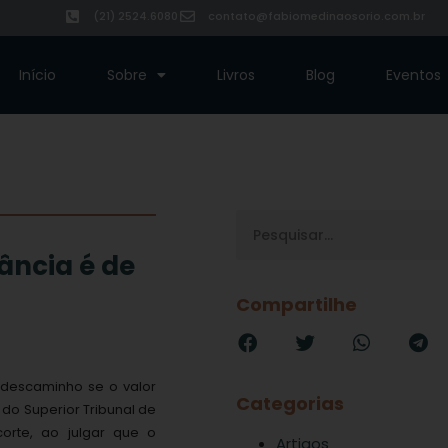
(21) 2524.6080
contato@fabiomedinaosorio.com.br
Início
Sobre
Livros
Blog
Eventos
ância é de
Compartilhe
e descaminho se o valor
Categorias
o do Superior Tribunal de
corte, ao julgar que o
Artigos