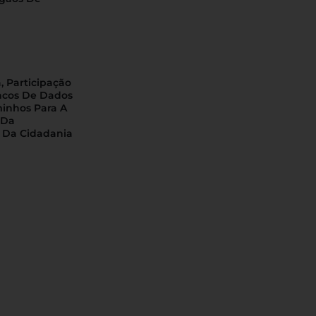
, Participação
ncos De Dados
minhos Para A
 Da
 Da Cidadania