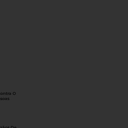
Contra O
ssoas
rgãos De