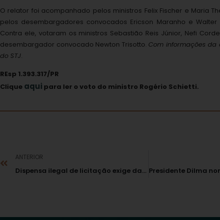
O relator foi acompanhado pelos ministros Felix Fischer e Maria T
pelos desembargadores convocados Ericson Maranho e Walter 
Contra ele, votaram os ministros Sebastião Reis Júnior, Nefi Corde
desembargador convocado Newton Trisotto.
Com informações da 
do STJ
.
REsp 1.393.317/PR
aqui
Clique
para ler o voto do ministro Rogério Schietti.
ANTERIOR
Dispensa ilegal de licitação exige dano ao erário e dolo específico