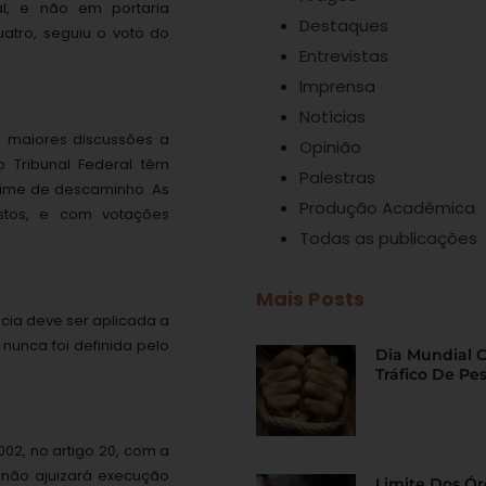
al, e não em portaria
Destaques
uatro, seguiu o voto do
Entrevistas
Imprensa
Notícias
 maiores discussões a
Opinião
o Tribunal Federal têm
Palestras
rime de descaminho. As
Produção Acadêmica
stos, e com votações
Todas as publicações
Mais Posts
cia deve ser aplicada a
nunca foi definida pelo
Dia Mundial 
Tráfico De Pe
002, no artigo 20, com a
 não ajuizará execução
Limite Dos Ó