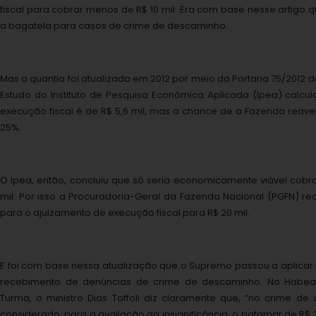
fiscal para cobrar menos de R$ 10 mil. Era com base nesse artigo q
a bagatela para casos de crime de descaminho.
Mas a quantia foi atualizada em 2012 por meio da Portaria 75/2012 d
Estudo do Instituto de Pesquisa Econômica Aplicada (Ipea) calcu
execução fiscal é de R$ 5,6 mil, mas a chance de a Fazenda reave
25%.
O Ipea, então, concluiu que só seria economicamente viável cobran
mil. Por isso a Procuradoria-Geral da Fazenda Nacional (PGFN) re
para o ajuizamento de execução fiscal para R$ 20 mil.
E foi com base nessa atualização que o Supremo passou a aplicar o
recebimento de denúncias de crime de descaminho. No Habeas 
Turma, o ministro Dias Toffoli diz claramente que, “no crime de
considerado, para a avaliação da insignificância, o patamar de R$ 20