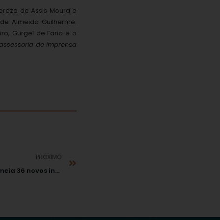
hereza de Assis Moura e
de Almeida Guilherme.
iro, Gurgel de Faria e o
assessoria de imprensa
PRÓXIMO
Presidente Dilma nomeia 36 novos integrantes para Tribunais