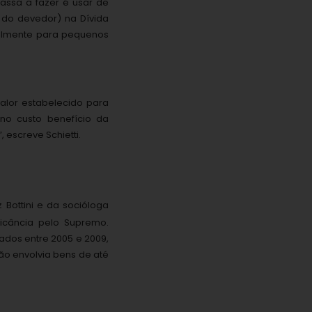
passa a fazer é usar de
 do devedor) na Dívida
ipalmente para pequenos
valor estabelecido para
no custo benefício da
 escreve Schietti.
 Bottini e da socióloga
ficância pelo Supremo.
ados entre 2005 e 2009,
são envolvia bens de até