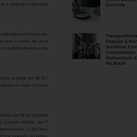
ue o Judiciário aplicava
Controle
o Ministério da Fazenda.
Transparência
lou que o custo de uma
Popular E Ba
Jurídicos: Ca
r a quantia devida é de
Consolidação
Democracia E
No Brasil
ças a partir de R$ 21,7
calculou o valor mínimo
 teto de R$ 20 mil para
Corpus 119.849, da 1ª
 descaminho, o STF tem
 mil, previsto no artigo