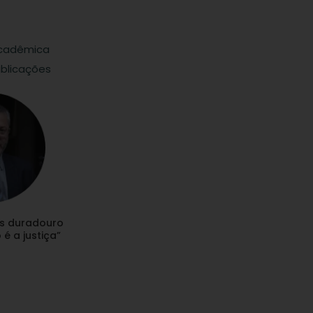
cadêmica
blicações
s duradouro
é a justiça”