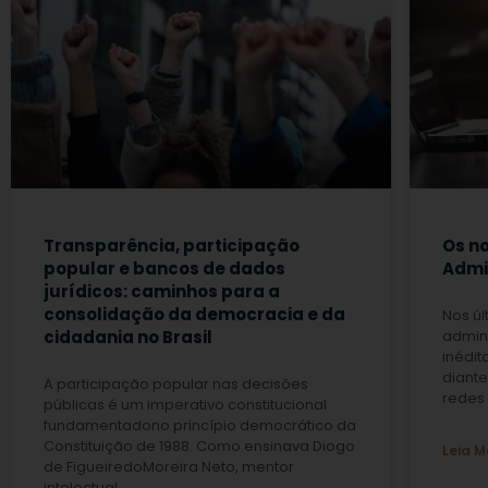
Transparência, participação
Os no
popular e bancos de dados
Admin
jurídicos: caminhos para a
consolidação da democracia e da
Nos úl
cidadania no Brasil
admini
inédit
diant
A participação popular nas decisões
redes 
públicas é um imperativo constitucional
fundamentadono princípio democrático da
Constituição de 1988. Como ensinava Diogo
Leia M
de FigueiredoMoreira Neto, mentor
intelectual