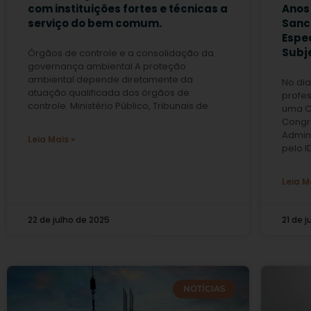
com instituições fortes e técnicas a
Anos 
serviço do bem comum.
Sanc
Espe
Subje
Órgãos de controle e a consolidação da
governança ambiental A proteção
ambiental depende diretamente da
No dia
atuação qualificada dos órgãos de
profes
controle. Ministério Público, Tribunais de
uma Co
Congre
Admin
Leia Mais »
pelo I
Leia M
22 de julho de 2025
21 de 
NOTÍCIAS