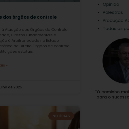
Opinião
Palestras
e dos órgãos de controle
Produção A
Todas as pu
s à Atuação dos Órgãos de Controle,
dade, Direitos Fundamentais e
ição à Arbitrariedade no Estado
ático de Direito Órgãos de controle
stituições estatais
ais »
julho de 2025
“O caminho mai
para o sucesso 
NOTÍCIAS