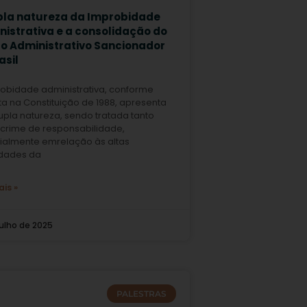
pla natureza da Improbidade
nistrativa e a consolidação do
to Administrativo Sancionador
asil
robidade administrativa, conforme
ta na Constituição de 1988, apresenta
pla natureza, sendo tratada tanto
crime de responsabilidade,
ialmente emrelação às altas
idades da
ais »
julho de 2025
PALESTRAS