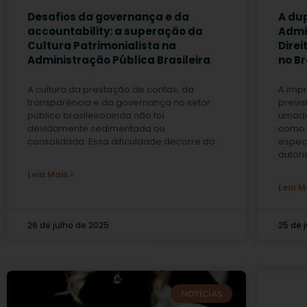
Desafios da governança e da
A du
accountability: a superação da
Admi
Cultura Patrimonialista na
Direi
Administração Pública Brasileira
no Br
A cultura da prestação de contas, da
A imp
transparência e da governança no setor
previs
público brasileiroainda não foi
umadu
devidamente sedimentada ou
como 
consolidada. Essa dificuldade decorre do
espec
autor
Leia Mais »
Leia M
26 de julho de 2025
25 de 
NOTÍCIAS