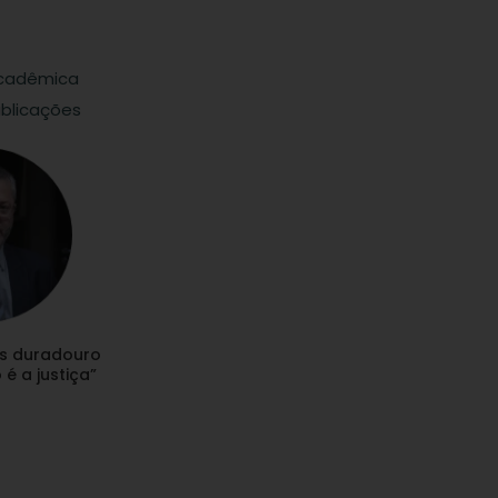
cadêmica
blicações
s duradouro
é a justiça”