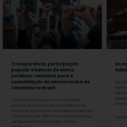
Transparência, participação
Os no
popular e bancos de dados
Admin
jurídicos: caminhos para a
consolidação da democracia e da
Nos úl
cidadania no Brasil
admini
inédit
diant
A participação popular nas decisões
redes 
públicas é um imperativo constitucional
fundamentadono princípio democrático da
Constituição de 1988. Como ensinava Diogo
Leia M
de FigueiredoMoreira Neto, mentor
intelectual