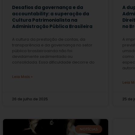
Desafios da governança e da
A du
accountability: a superação da
Admi
Cultura Patrimonialista na
Direi
Administração Pública Brasileira
no Br
A cultura da prestação de contas, da
A imp
transparência e da governança no setor
previs
público brasileiroainda não foi
umadu
devidamente sedimentada ou
como 
consolidada. Essa dificuldade decorre do
espec
autor
Leia Mais »
Leia M
26 de julho de 2025
25 de 
NOTÍCIAS