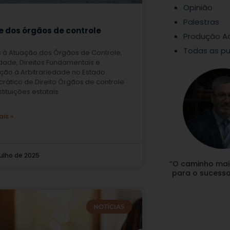
Opinião
Palestras
e dos órgãos de controle
Produção A
Todas as pu
s à Atuação dos Órgãos de Controle,
dade, Direitos Fundamentais e
ição à Arbitrariedade no Estado
ático de Direito Órgãos de controle
stituições estatais
ais »
julho de 2025
“O caminho mai
para o sucesso 
NOTÍCIAS