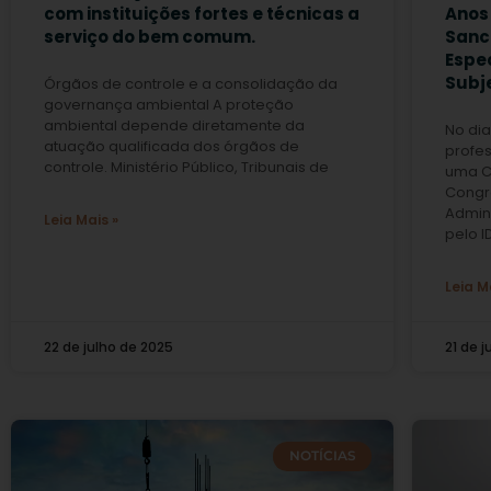
com instituições fortes e técnicas a
Anos 
serviço do bem comum.
Sanc
Espe
Subje
Órgãos de controle e a consolidação da
governança ambiental A proteção
ambiental depende diretamente da
No dia
atuação qualificada dos órgãos de
profes
controle. Ministério Público, Tribunais de
uma Co
Congre
Admin
Leia Mais »
pelo I
Leia M
22 de julho de 2025
21 de 
NOTÍCIAS