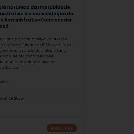
pla natureza da Improbidade
nistrativa e a consolidação do
to Administrativo Sancionador
asil
robidade administrativa, conforme
ta na Constituição de 1988, apresenta
pla natureza, sendo tratada tanto
crime de responsabilidade,
ialmente emrelação às altas
idades da
ais »
julho de 2025
PALESTRAS