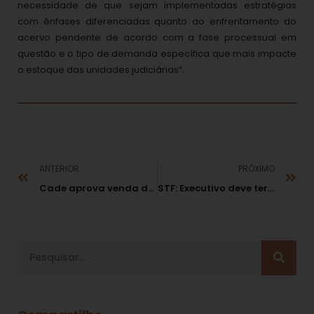
necessidade de que sejam implementadas estratégias
com ênfases diferenciadas quanto ao enfrentamento do
acervo pendente de acordo com a fase processual em
questão e o tipo de demanda específica que mais impacte
o estoque das unidades judiciárias”.
ANTERIOR
PRÓXIMO
Cade aprova venda de lojas da Via Varejo para Cybelar
STF: Executivo deve ter critérios para demitir dirigente de agência reguladora