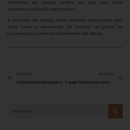
intermédio de pessoa jurídica da qual seja sócio
majoritário, pelo prazo de três anos.
O promotor de Justiça, Paulo Conforto, responsável pela
ação, pediu a decretação de segredo de justiça ao
processo para preservar a intimidade das vítimas.
ANTERIOR
PRÓXIMO
CVM edita instrução sobre analista de valores mobiliários
Cade firma novo acordo em caso de mangueiras marítimas