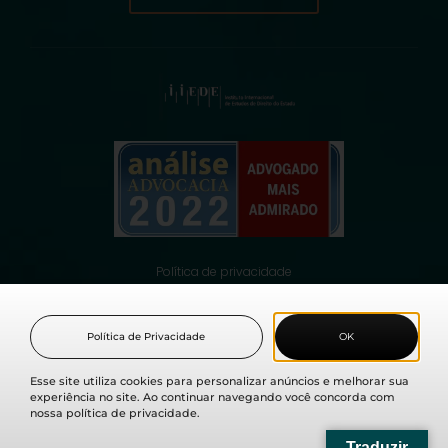
Política de privacidade
© 2021 Fabio Medina Osorio, todos os direitos reservados.
Política de Privacidade
OK
Esse site utiliza cookies para personalizar anúncios e melhorar sua
experiência no site. Ao continuar navegando você concorda com
nossa política de privacidade.
Traduzir