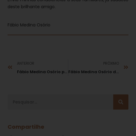
deste brilhante amigo.
Fábio Medina Osório
ANTERIOR
PRÓXIMO
Fábio Medina Osório publicou, em 2008, artigo “Improbidade dos Fiscalizadores”
Fábio Medina Osório debateu atuação sancionadora da administração em tempos de crise em debate digital
Compartilhe