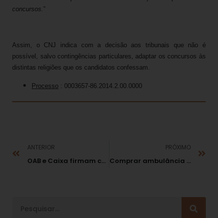
concursos.
”
Assim, o CNJ indica com a decisão aos tribunais que não é
possível, salvo contingências particulares, adaptar os concursos às
distintas religiões que os candidatos confessam.
Processo
: 0003657-86.2014.2.00.0000
ANTERIOR
PRÓXIMO
OAB e Caixa firmam convênio para oferecer benefícios aos advogados
Comprar ambulância diferente de convênio não é improbidade, decide STJ