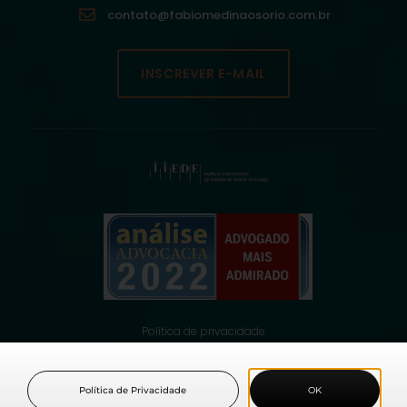
contato@fabiomedinaosorio.com.br
INSCREVER E-MAIL
Política de privacidade
© 2021 Fabio Medina Osorio, todos os direitos reservados.
Política de Privacidade
OK