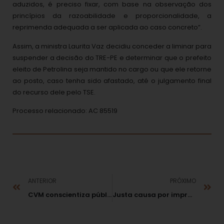
aduzidos, é preciso fixar, com base na observação dos
princípios da razoabilidade e proporcionalidade, a
reprimenda adequada a ser aplicada ao caso concreto”.
Assim, a ministra Laurita Vaz decidiu conceder a liminar para
suspender a decisão do TRE-PE e determinar que o prefeito
eleito de Petrolina seja mantido no cargo ou que ele retorne
ao posto, caso tenha sido afastado, até o julgamento final
do recurso dele pelo TSE.
Processo relacionado: AC 85519
ANTERIOR
PRÓXIMO
CVM conscientiza público da Expo Money Porto Alegre sobre cuidados com investimentos
Justa causa por improbidade não pode ter indícios como base