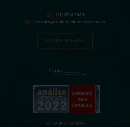
(21) 2524.6080
contato@fabiomedinaosorio.com.br
INSCREVER E-MAIL
Política de privacidade