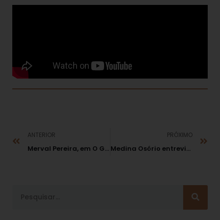
ANTERIOR
PRÓXIMO
Merval Pereira, em O Globo de 29/12 “O Natal das empreiteiras”
Medina Osório entrevistado pela revista Veja