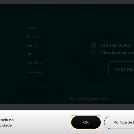
Início
Sobre
Livros
(21) 2524.6080
fabio@medinaoso
Blog
Eventos
INSCRE
Contato
Política de privacidade
ência no
OK
Política de
cidade.