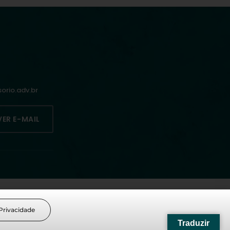
rio.adv.br
VER E-MAIL
 Privacidade
Traduzir