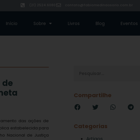
(21) 2524.6080
contato@fabiomedinaosorio.com.br
Início
Sobre
Livros
Blog
Eventos
s de
meta
Compartilhe
ulgamento das ações de
Categorias
blica estabelecida para
lho Nacional de Justiça
Artigos