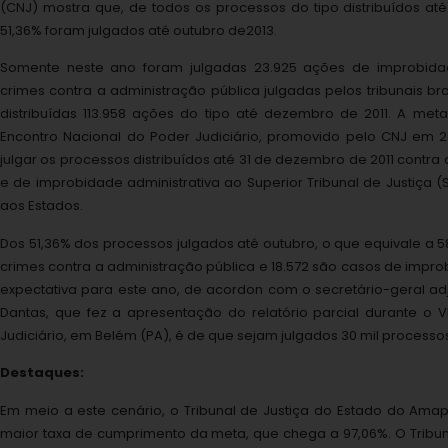
(CNJ) mostra que, de todos os processos do tipo distribuídos até 
51,36% foram julgados até outubro de2013.
Somente neste ano foram julgadas 23.925 ações de improbidad
crimes contra a administração pública julgadas pelos tribunais bra
distribuídas 113.958 ações do tipo até dezembro de 2011. A meta
Encontro Nacional do Poder Judiciário, promovido pelo CNJ em 2
julgar os processos distribuídos até 31 de dezembro de 2011 contra
e de improbidade administrativa ao Superior Tribunal de Justiça (S
aos Estados.
Dos 51,36% dos processos julgados até outubro, o que equivale a 5
crimes contra a administração pública e 18.572 são casos de impro
expectativa para este ano, de acordon com o secretário-geral ad
Dantas, que fez a apresentação do relatório parcial durante o V
Judiciário, em Belém (PA), é de que sejam julgados 30 mil processo
Destaques:
Em meio a este cenário, o Tribunal de Justiça do Estado do Ama
maior taxa de cumprimento da meta, que chega a 97,06%. O Tribun