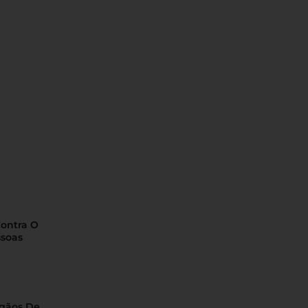
Contra O
ssoas
rgãos De