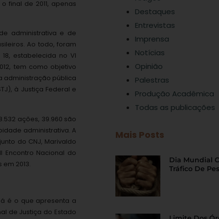
o final de 2011, apenas
Destaques
Entrevistas
e administrativa e de
Imprensa
sileiros. Ao todo, foram
Notícias
 18, estabelecida no VI
Opinião
012, tem como objetivo
 a administração pública
Palestras
TJ), à Justiça Federal e
Produção Acadêmica
Todas as publicações
8.532 ações, 39.960 são
bidade administrativa. A
Mais Posts
junto do CNJ, Marivaldo
II Encontro Nacional do
Dia Mundial 
s em 2013.
Tráfico De Pe
pá é o que apresenta a
al de Justiça do Estado
Limite Dos Ó