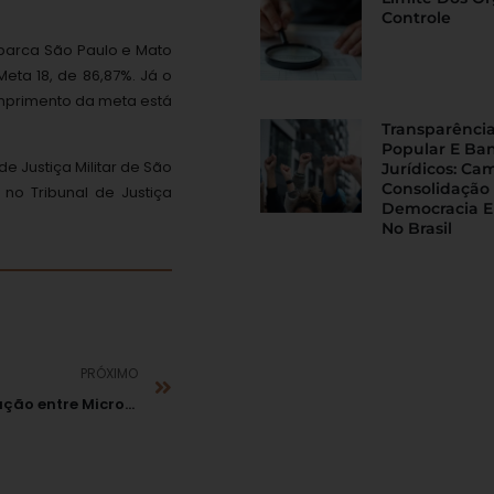
Controle
 abarca São Paulo e Mato
eta 18, de 86,87%. Já o
cumprimento da meta está
Transparência
Popular E Ba
de Justiça Militar de São
Jurídicos: Ca
Consolidação
no Tribunal de Justiça
Democracia E
No Brasil
PRÓXIMO
Cade autoriza operação entre Microsoft e Nokia