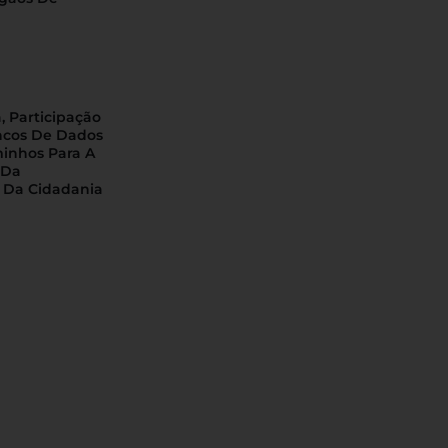
, Participação
ncos De Dados
minhos Para A
 Da
 Da Cidadania