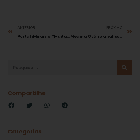
ANTERIOR
PRÓXIMO
Portal iMirante: “Muitas empresas serão dissolvidas ou sofrerão pesadas multas”, diz advogado
Medina Osório analisou interações entre o Direito e a Economia durante o IV Seminário Luso-Brasileiro de Direito
Compartilhe
Categorias