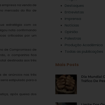
ela empresa na venda de
Destaques
a no mercado do Rio de
Entrevistas
Imprensa
ua estratégia com os
Notícias
ulgou nota confirmando
Opinião
cas criticadas por um
Palestras
Produção Acadêmica
ermo de Compromisso de
Todas as publicações
do, a companhia fica
total destinada aos três
Mais Posts
 de anúncios nas três
Dia Mundial 
seria estipulado para a
Tráfico De Pe
stiça, após queixa dos
Limite Dos Ó