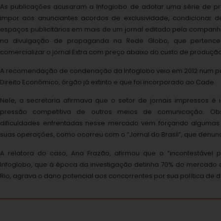
As publicações acusaram a Infoglobo de adotar uma série de prát
impor aos anunciantes acordos de exclusividade, condicionar 
espaços publicitários em mais de um jornal editado pela companh
na divulgação de propaganda na Rede Globo, que pertenc
comercializar o jornal Extra com preço abaixo do custo de produção
A recomendação de condenação da Infoglobo veio em 2012 num pa
Direito Econômico, órgão já extinto e que foi incorporado ao Cade.
Nele, a secretaria afirmava que o setor de jornais impressos é 
pressão competitiva de outros meios de comunicação. Ob
dificuldades enfrentadas nesse mercado vem forçando alguma
suas operações, como ocorreu com o “Jornal do Brasil”, que denunc
A relatora do caso, Ana Frazão, afirmou que o “incontestável
Infoglobo, que à época da investigação detinha 70% do mercado d
Rio, agrava o dano potencial aos concorrentes por sua política de 