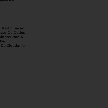
, Participação
ncos De Dados
minhos Para A
 Da
 Da Cidadania