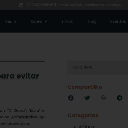
(21) 2524.6080
contato@fabiomedinaosorio.com.br
Início
Sobre
Livros
Blog
Eventos
ara evitar
Compartilhe
is “O Globo”, “Extra” e
Categorias
lho Administrativo de
rdem econômica.
Artigos