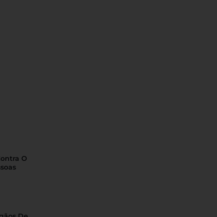
Contra O
ssoas
rgãos De