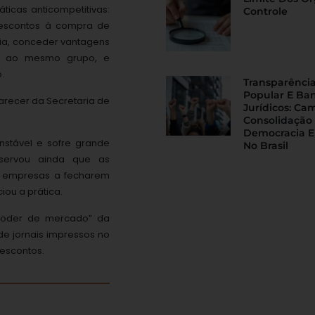
icas anticompetitivas:
Controle
descontos à compra de
ia, conceder vantagens
e ao mesmo grupo, e
.
Transparência
Popular E Ba
recer da Secretaria de
Jurídicos: Ca
Consolidação
Democracia E
instável e sofre grande
No Brasil
servou ainda que as
s empresas a fecharem
iou a prática.
 poder de mercado” da
e jornais impressos no
descontos.