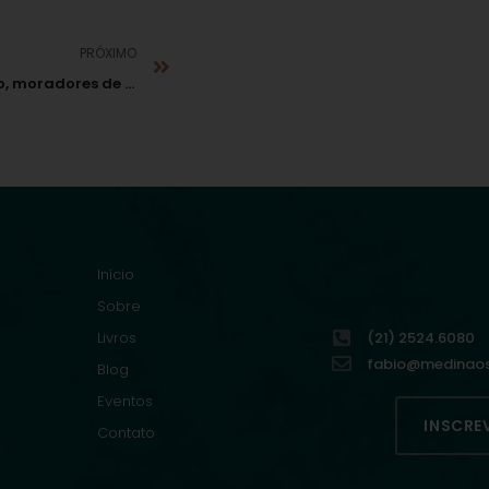
PRÓXIMO
Após outra cassação, moradores de Palmas (PR) pedem por novas eleições
Início
Sobre
Livros
(21) 2524.6080
fabio@medinaoso
Blog
Eventos
INSCRE
Contato