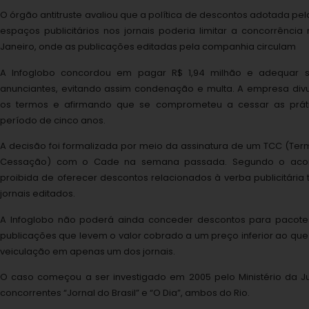
O órgão antitruste avaliou que a política de descontos adotada p
espaços publicitários nos jornais poderia limitar a concorrênci
Janeiro, onde as publicações editadas pela companhia circulam
A Infoglobo concordou em pagar R$ 1,94 milhão e adequar s
anunciantes, evitando assim condenação e multa. A empresa div
os termos e afirmando que se comprometeu a cessar as práti
período de cinco anos.
A decisão foi formalizada por meio da assinatura de um TCC (T
Cessação) com o Cade na semana passada. Segundo o acor
proibida de oferecer descontos relacionados à verba publicitária 
jornais editados.
A Infoglobo não poderá ainda conceder descontos para pacotes
publicações que levem o valor cobrado a um preço inferior ao que 
veiculação em apenas um dos jornais.
O caso começou a ser investigado em 2005 pelo Ministério da Ju
concorrentes “Jornal do Brasil” e “O Dia”, ambos do Rio.