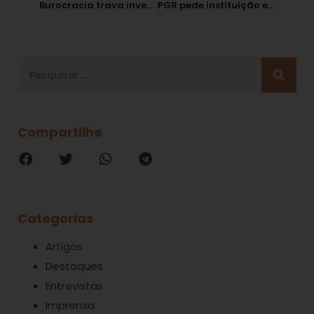
Burocracia trava investimentos, diz Gleisi Hoffmann
PGR pede instituição e regulamentação do MP junto ao tribunal de contas de São Paulo
Compartilhe
Categorias
Artigos
Destaques
Entrevistas
Imprensa