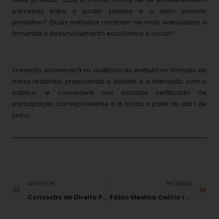
parcerias entre o poder público e o setor privado
produtivo? Quais métodos mostram-se mais adequados a
fomentar o desenvolvimento econômico e social?
O evento acontecerá no auditório do Instituto no formato de
mesa redonda, propiciando o debate e a interação com o
público, e concederá aos inscritos certificado de
participação correspondente a 16 horas a partir do dia 1 de
junho.
ANTERIOR
PRÓXIMO
Comissão de Direito Previdenciário da OAB-RJ se reúne no Rio com a participação de Dennis CIncinatus, do Medina Osório Advogados
Fábio Medina Osório relançará obra em junho.