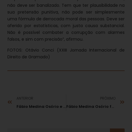
não deve ser banalizado. Tem que ter plau
sibilidade na
sua pretensão punitiva, não pode ser simplesmente
uma fórmula de derrocada moral das pessoas. Deve ser
aferido por estatísticas, com justa causa substancial.
Não é possível combater a corrupção com alarmes
falsos, e sim com precisão”, afirmou.
FOTOS: Otávio Conci (XXIII Jornada Internacional de
Direito de Gramado)
ANTERIOR
PRÓXIMO
Fábio Medina Osório e os “Pensadores do Direito” na posse da nova diretoria da Ajufe
Fábio Medina Osório fez balanço dos 30 anos da Constituição na Rádio Justiça