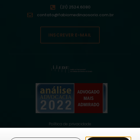
(21) 2524.6080
contato@fabiomedinaosorio.com.br
INSCREVER E-MAIL
Política de privacidade
© 2021 Fabio Medina Osorio, todos os direitos reservados.