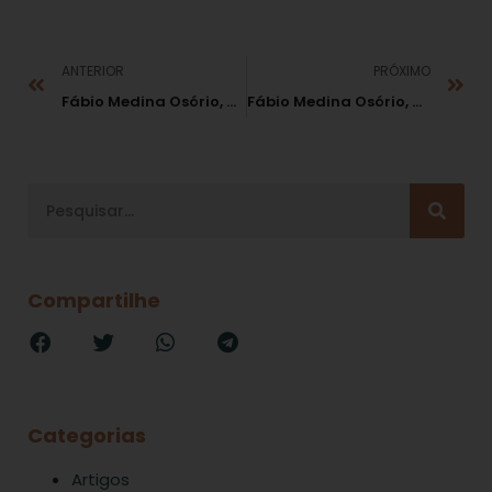
ANTERIOR
PRÓXIMO
Fábio Medina Osório, para o Correio Braziliense: “Poder investigatório do Ministério Público”
Fábio Medina Osório, para a Folha de S. Paulo: “Mistura de Escândalos”
Compartilhe
Categorias
Artigos