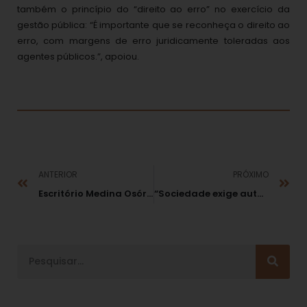
também o princípio do “direito ao erro” no exercício da
gestão pública: “É importante que se reconheça o direito ao
erro, com margens de erro juridicamente toleradas aos
agentes públicos.”, apoiou.
ANTERIOR
PRÓXIMO
Escritório Medina Osório Advogados é destaque nos principais anuários jurídicos brasileiros
“Sociedade exige autoridades preparadas para combater a má gestão pública”, aponta Fábio Medina Osório em Recife (PE) durante evento da ESMAFE