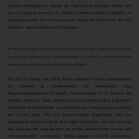
Osório Advogados, Diogo de Figueiredo Moreira Neto, um
dos principais nomes do Direito Administrativo brasileiro. A
iniciativa partiu da Procuradoria-Geral do Estado do Rio de
Janeiro, que recebeu o congresso.
Na foto, Moreira Neto
na companhia de Fábio Medina Osório e do jurista argentino
Juan Carlos Cassagne (esq), cuja participação no dia 23/10 foi um dos principais
destaques do evento. Foto: Jorge Pinheiro (Divulgação).
No fim da tarde de 23/10, Fábio Medina Osório apresentou
no evento a conferência “As Incertezas das
Responsabilidades: O Direito Sancionador e os Riscos da
Gestão P
ública”. Nele, Medina Osório reiterou que é preciso
enfrentar frontalmente o problema da insegurança jurídica
em nosso país. “Há um emaranhado legislativo. Não se
consegue localizar qual é a regra aplicada. Há um volume
tão grande de regras que se pode caracterizar como um
emaranhado”, constatou. Fábio Medina Osório defendeu