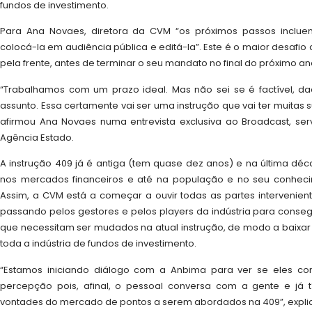
fundos de investimento.
Para Ana Novaes, diretora da CVM “os próximos passos inclue
colocá-la em audiência pública e editá-la”. Este é o maior desafio 
pela frente, antes de terminar o seu mandato no final do próximo an
“Trabalhamos com um prazo ideal. Mas não sei se é factível, 
assunto. Essa certamente vai ser uma instrução que vai ter muitas
afirmou Ana Novaes numa entrevista exclusiva ao Broadcast, se
Agência Estado.
A instrução 409 já é antiga (tem quase dez anos) e na última dé
nos mercados financeiros e até na população e no seu conhec
Assim, a CVM está a começar a ouvir todas as partes intervenie
passando pelos gestores e pelos players da indústria para consegu
que necessitam ser mudados na atual instrução, de modo a baixar
toda a indústria de fundos de investimento.
“Estamos iniciando diálogo com a Anbima para ver se eles 
percepção pois, afinal, o pessoal conversa com a gente e já
vontades do mercado de pontos a serem abordados na 409”, expli