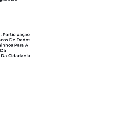
, Participação
ncos De Dados
minhos Para A
 Da
 Da Cidadania