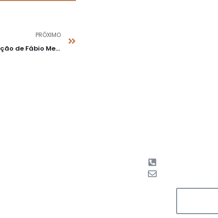
PRÓXIMO
Íntegra da participação de Fábio Medina Osório no programa “Brasil em Debate”
Início
Sobre
Livros
(21) 2524.6080
fabio@medinaoso
Blog
Eventos
INSCRE
Contato