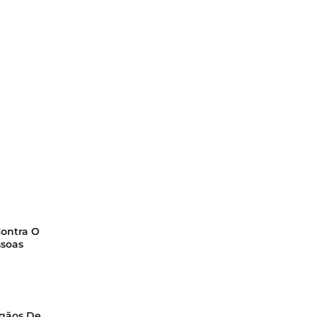
Contra O
ssoas
rgãos De