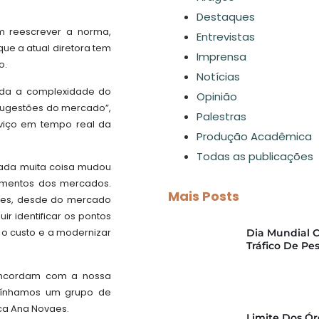
Destaques
m reescrever a norma,
Entrevistas
que a atual diretora tem
Imprensa
o.
Notícias
dada a complexidade do
Opinião
 sugestões do mercado”,
Palestras
rviço em tempo real da
Produção Acadêmica
Todas as publicações
cada muita coisa mudou
imentos dos mercados.
Mais Posts
ntes, desde do mercado
ir identificar os pontos
 o custo e a modernizar
Dia Mundial 
Tráfico De Pe
concordam com a nossa
 tínhamos um grupo de
ca Ana Novaes.
Limite Dos Ó