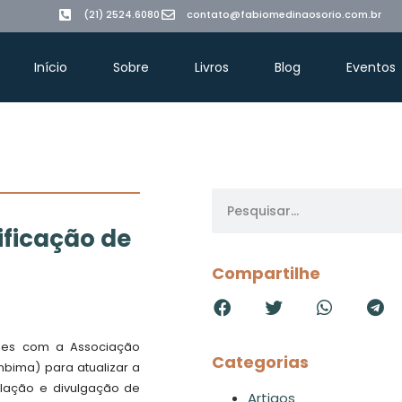
(21) 2524.6080
contato@fabiomedinaosorio.com.br
Início
Sobre
Livros
Blog
Eventos
ificação de
Compartilhe
ções com a Associação
Categorias
nbima) para atualizar a
ulação e divulgação de
Artigos