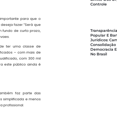
Controle
importante para que o
 deseja fazer.”Será que
 fundo de curto prazo,
Transparência
Popular E Ba
ovaes.
Jurídicos: Ca
Consolidação
de ter uma classe de
Democracia E
lificados – com mais de
No Brasil
ualificado, com 300 mil
ra este público ainda é
também faz parte das
s simplificada e menos
a profissional.