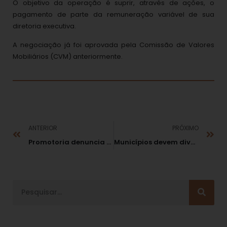
O objetivo da operação é suprir, através de ações, o
pagamento de parte da remuneração variável de sua
diretoria executiva.
A negociação já foi aprovada pela Comissão de Valores
Mobiliários (CVM) anteriormente.
ANTERIOR
PRÓXIMO
Promotoria denuncia ex-prefeito de Cachoeira dos Índios (PB) por contratação irregular
Municípios devem divulgar gastos na internet