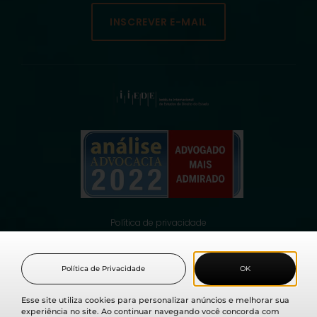
INSCREVER E-MAIL
Política de privacidade
© 2021 Fabio Medina Osorio, todos os direitos reservados.
Política de Privacidade
OK
Esse site utiliza cookies para personalizar anúncios e melhorar sua
experiência no site. Ao continuar navegando você concorda com