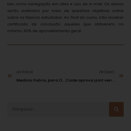
tais como navegação em sites e uso de e-mail. Os alunos
serão avaliados por meio de questões objetivas online
sobre os tópicos estudados. Ao final do curso, irão receber
certificado de conclusão aqueles que obtiverem, no
mínimo, 60% de aproveitamento geral.
ANTERIOR
PRÓXIMO
Medina Osório, para O Globo: “Leis mais duras podem coibir a corrupção”
Cade aprova joint venture de Weg e Copel para parque eólico