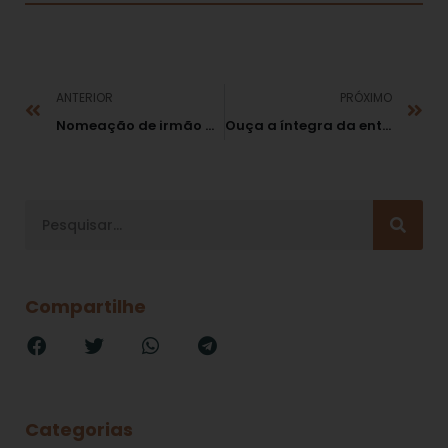
ANTERIOR
PRÓXIMO
Nomeação de irmão de juiz para cargo comissionado em TRF é nepotismo
Ouça a íntegra da entrevista de Fábio Medina Osório à rede Voz da Rússia, a respeito da “Lei Anticorrupção”
Compartilhe
Categorias