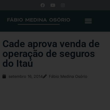
Cade aprova venda de
operação de seguros
do Itaú
setembro 16, 2014
Fábio Medina Osório
São Paulo – O Conselho Administrativo de Defesa Econômica (
Cade
)
aprovou sem restrições a venda da operação de seguros de grandes riscos
do
Itaú Unibanco
para a seguradora norte-americana ACE por 1,515 bilhão
de reais, segundo despacho publicado nesta terça-feira no Diário Oficial da