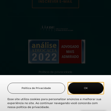
INSCREVER E-MAIL
Política de privacidade
© 2021 Fabio Medina Osorio, todos os direitos reservados.
Política de Privacidade
OK
Esse site utiliza cookies para personalizar anúncios e melhorar sua
experiência no site. Ao continuar navegando você concorda com
nossa política de privacidade.