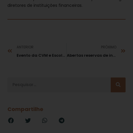
diretores de instituições financeiras.
ANTERIOR
PRÓXIMO
Evento da CVM e Escola TRF no RJ conta com palestra de Fábio Medina Osório
Abertas reservas de inscrições para III Edição do Seminário INFRAÇÕES E SANÇÕES NOS SERVIÇOS PÚBLICOS REGULADOS
Compartilhe