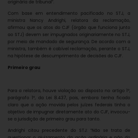
originária de tribunal”.
Com base em entendimento pacificado no STJ, a
ministra Nancy Andrighi, relatora da reclamação,
afirmou que os atos do CJF (órgão que funciona junto
ao STJ) devem ser impugnados originariamente no STJ,
por meio de mandado de segurança. De acordo com a
ministra, também é cabível reclamação, perante o STJ,
na hipótese de descumprimento de decisões do CJF.
Primeiro grau
Para a relatora, houve violação ao disposto no artigo 1º,
parágrafo 1º, da Lei 8.437, pois, embora tenha ficado
claro que a ação movida pelos juízes federais tinha o
objetivo de impugnar diretamente ato do CJF, invocou-
se a jurisdição de primeiro grau para tanto.
Andrighi citou precedente do STJ: “Não se trata de
questionar o ajuizamento da ação ordinária e não do